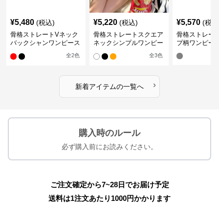
¥
5,480
¥
5,220
¥
5,570
(税込)
(税込)
(税込
骨格ストレートVネック
骨格ストレートスクエア
骨格ストレー
バックシャンワンピース
ネックシンプルワンピー
プ柄ワンピー
水着
ス水着
全
2
色
全
3
色
›
新着アイテムの一覧へ
購入時のルール
必ず購入前にお読みください。
ご注文確定から7~28日でお届け予定
送料は1注文あたり
1000
円かかります