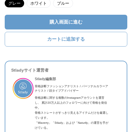
グレー
ホワイト
ブルー
購入画面に進む
カートに追加する
Stladyサイト運営者
Stlady編集部
骨格診断ファッションアナリスト / パーソナルカラーア
ナリスト / 顔タイプアドバイザー
骨格診断に関する複数のInstagramアカウントを運営
し、 累計20万人以上のフォロワーに向けて骨格を発信
中。
骨格ストレートがすっきり見えるアイテムだけを厳選し
ています。
「Waverry」「Stlady」および「Naturily」の運営を手が
けている。