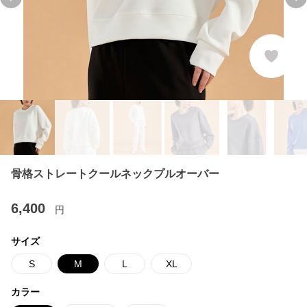
Previous slide
Ne
骨格ストレートクールネックプルオーバー
6,400
円
サイズ
S
M
L
XL
カラー