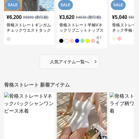
SALE
SALE
SALE
¥
6,200
¥
3,620
¥
5,040
¥
6890
(割引前)
¥
4030
(割引前)
¥
561
骨格ストレートギンガム
骨格ストレート半袖Vネ
骨格ストレー
チェックウエストタック
ックリブニットトップス
ネック半袖ト
ワンピース
全
7
色
›
人気アイテム一覧へ
骨格ストレート 新着アイテム