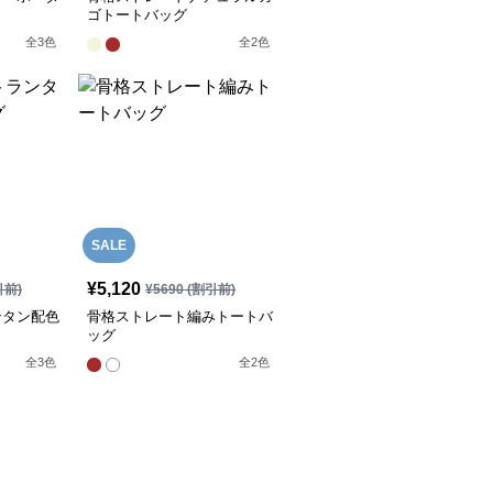
ゴトートバッグ
全
3
色
全
2
色
SALE
¥
5,120
引前)
¥
5690
(割引前)
ンタン配色
骨格ストレート編みトートバ
ッグ
全
3
色
全
2
色