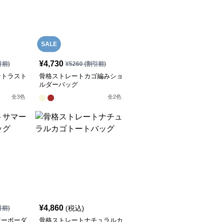
SALE
¥
4,730
引前)
¥
5260
(割引前)
ントラスト
骨格ストレートカゴ編みショ
ルダーバッグ
全
3
色
全
2
色
¥
4,860
(税込)
引前)
マーボーダ
骨格ストレートナチュラルカ