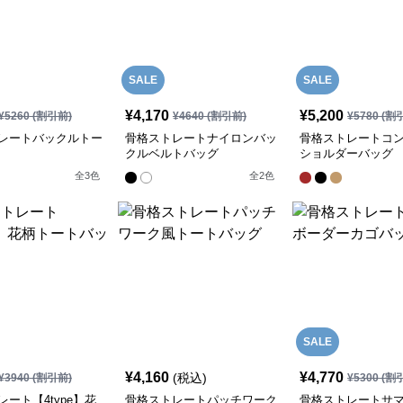
SALE
SALE
¥
4,170
¥
5,200
¥
5260
(割引前)
¥
4640
(割引前)
¥
5780
(割
レートバックルトー
骨格ストレートナイロンバッ
骨格ストレートコ
クルベルトバッグ
ショルダーバッグ
全
3
色
全
2
色
SALE
¥
4,160
¥
4,770
(税込)
¥
3940
(割引前)
¥
5300
(割
ート【4type】花
骨格ストレートパッチワーク
骨格ストレートサ