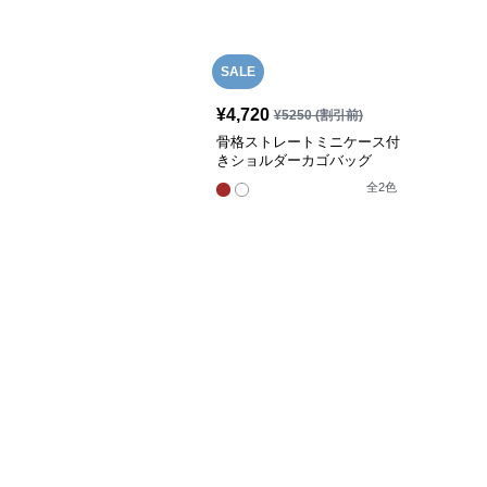
SALE
¥
4,720
¥
5250
(割引前)
骨格ストレートミニケース付
きショルダーカゴバッグ
全
2
色