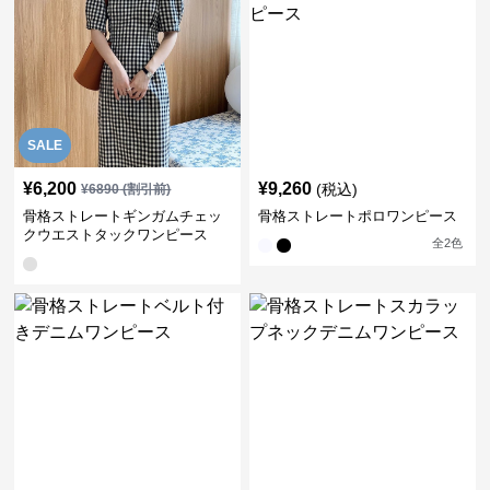
SALE
¥
6,200
¥
9,260
(税込)
¥
6890
(割引前)
骨格ストレートギンガムチェッ
骨格ストレートポロワンピース
クウエストタックワンピース
全
2
色