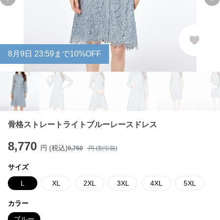
Previous slide
Ne
8
月
9
日 23:59まで10%OFF
骨格ストレートライトブルーレースドレス
8,770
円 (税込)
9,750
円 (割引前)
サイズ
L
XL
2XL
3XL
4XL
5XL
カラー
ブルー