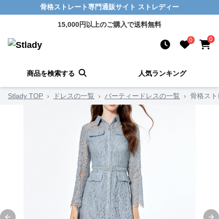
骨格ストレート専門通販サイト ストレディー
15,000円以上のご購入で送料無料
0
0
商品を検索する
人気ランキング
Stlady TOP
›
ドレスの一覧
›
パーティードレスの一覧
›
骨格スト