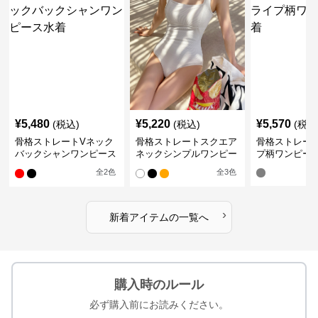
¥
5,480
¥
5,220
¥
5,570
(税込)
(税込)
(税込
骨格ストレートVネック
骨格ストレートスクエア
骨格ストレー
バックシャンワンピース
ネックシンプルワンピー
プ柄ワンピー
水着
ス水着
全
2
色
全
3
色
›
新着アイテムの一覧へ
購入時のルール
必ず購入前にお読みください。