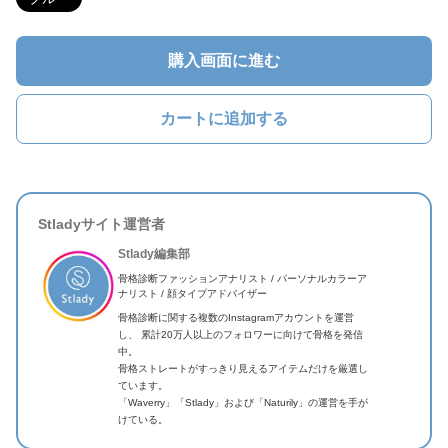
購入画面に進む
カートに追加する
Stladyサイト運営者
Stlady編集部
骨格診断ファッションアナリスト / パーソナルカラーア
ナリスト / 顔タイプアドバイザー
骨格診断に関する複数のInstagramアカウントを運営
し、 累計20万人以上のフォロワーに向けて骨格を発信
中。
骨格ストレートがすっきり見えるアイテムだけを厳選し
ています。
「Waverry」「Stlady」および「Naturily」の運営を手が
けている。