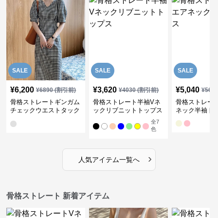
SALE
SALE
SALE
¥
6,200
¥
3,620
¥
5,040
¥
6890
(割引前)
¥
4030
(割引前)
¥
561
骨格ストレートギンガム
骨格ストレート半袖Vネ
骨格ストレー
チェックウエストタック
ックリブニットトップス
ネック半袖ト
ワンピース
全
7
色
›
人気アイテム一覧へ
骨格ストレート 新着アイテム