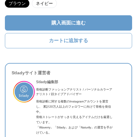
ブラウン
ネイビー
購入画面に進む
カートに追加する
Stladyサイト運営者
Stlady編集部
骨格診断ファッションアナリスト / パーソナルカラーア
ナリスト / 顔タイプアドバイザー
骨格診断に関する複数のInstagramアカウントを運営
し、 累計20万人以上のフォロワーに向けて骨格を発信
中。
骨格ストレートがすっきり見えるアイテムだけを厳選し
ています。
「Waverry」「Stlady」および「Naturily」の運営を手が
けている。