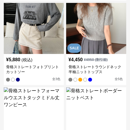
SALE
¥
5,880
¥
4,450
(税込)
¥
4950
(割引前)
骨格ストレートフォトプリント
骨格ストレートラウンドネック
カットソー
半袖ニットトップス
全
3
色
全
5
色