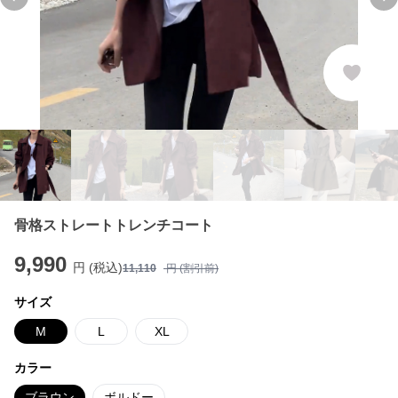
Previous slide
Ne
骨格ストレートトレンチコート
9,990
円 (税込)
11,110
円 (割引前)
サイズ
M
L
XL
カラー
ブラウン
ボルドー