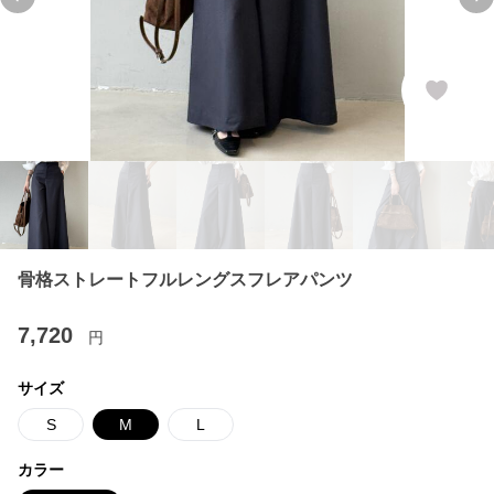
Previous slide
Ne
骨格ストレートフルレングスフレアパンツ
7,720
円
サイズ
S
M
L
カラー