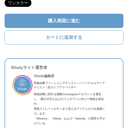
ワンカラー
購入画面に進む
カートに追加する
Stladyサイト運営者
Stlady編集部
骨格診断ファッションアナリスト / パーソナルカラーア
ナリスト / 顔タイプアドバイザー
骨格診断に関する複数のInstagramアカウントを運営
し、 累計20万人以上のフォロワーに向けて骨格を発信
中。
骨格ストレートがすっきり見えるアイテムだけを厳選し
ています。
「Waverry」「Stlady」および「Naturily」の運営を手が
けている。