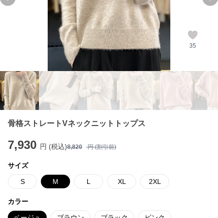
Previous slide
Ne
35
骨格ストレートVネックニットトップス
7,930
円 (税込)
8,820
円 (割引前)
サイズ
S
M
L
XL
2XL
カラー
ベージュ
ブラウン
ブラック
ピンク