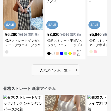
SALE
SALE
SALE
¥
6,200
¥
3,620
¥
5,040
¥
6890
(割引前)
¥
4030
(割引前)
¥
561
骨格ストレートギンガム
骨格ストレート半袖Vネ
骨格ストレー
チェックウエストタック
ックリブニットトップス
ネック半袖ト
ワンピース
全
7
色
›
人気アイテム一覧へ
骨格ストレート 新着アイテム