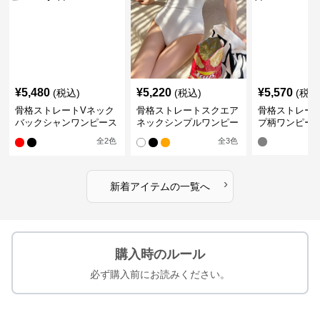
¥
5,480
¥
5,220
¥
5,570
(税込)
(税込)
(税込
骨格ストレートVネック
骨格ストレートスクエア
骨格ストレー
バックシャンワンピース
ネックシンプルワンピー
プ柄ワンピー
水着
ス水着
全
2
色
全
3
色
›
新着アイテムの一覧へ
購入時のルール
必ず購入前にお読みください。