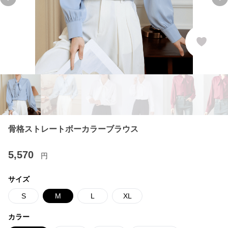
Previous slide
Ne
骨格ストレートボーカラーブラウス
5,570
円
サイズ
S
M
L
XL
カラー