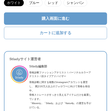
ホワイト
ブルー
レッド
シャンパン
購入画面に進む
カートに追加する
Stladyサイト運営者
Stlady編集部
骨格診断ファッションアナリスト / パーソナルカラーア
ナリスト / 顔タイプアドバイザー
骨格診断に関する複数のInstagramアカウントを運営
し、 累計20万人以上のフォロワーに向けて骨格を発信
中。
骨格ストレートがすっきり見えるアイテムだけを厳選し
ています。
「Waverry」「Stlady」および「Naturily」の運営を手が
けている。