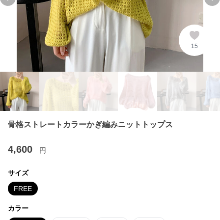
Previous slide
Ne
15
骨格ストレートカラーかぎ編みニットトップス
4,600
円
サイズ
FREE
カラー