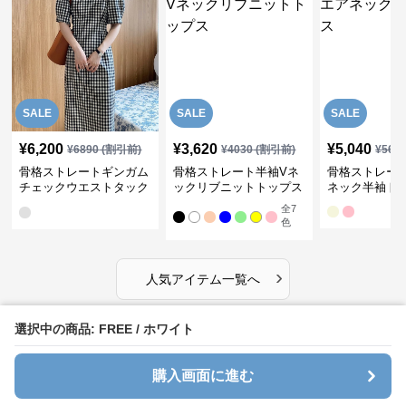
SALE
SALE
SALE
¥
6,200
¥
3,620
¥
5,040
¥
6890
(割引前)
¥
4030
(割引前)
¥
561
骨格ストレートギンガム
骨格ストレート半袖Vネ
骨格ストレー
チェックウエストタック
ックリブニットトップス
ネック半袖ト
ワンピース
全
7
色
›
人気アイテム一覧へ
選択中の商品: FREE / ホワイト
骨格ストレート 新着アイテム
購入画面に進む