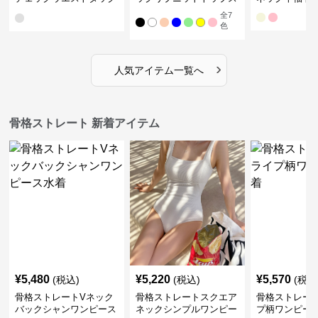
ワンピース
全
7
色
›
人気アイテム一覧へ
骨格ストレート 新着アイテム
¥
5,480
¥
5,220
¥
5,570
(税込)
(税込)
(税込
骨格ストレートVネック
骨格ストレートスクエア
骨格ストレー
バックシャンワンピース
ネックシンプルワンピー
プ柄ワンピー