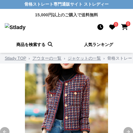
骨格ストレート専門通販サイト ストレディー
15,000円以上のご購入で送料無料
0
0
商品を検索する
人気ランキング
Stlady TOP
›
アウターの一覧
›
ジャケットの一覧
›
骨格ストレー