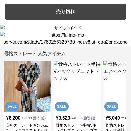
売り切れ
骨格ストレート 人気アイテム
SALE
SALE
SALE
¥
6,200
¥
3,620
¥
5,040
¥
6890
(割引前)
¥
4030
(割引前)
¥
561
骨格ストレートギンガム
骨格ストレート半袖Vネ
骨格ストレー
チェックウエストタック
ックリブニットトップス
ネック半袖ト