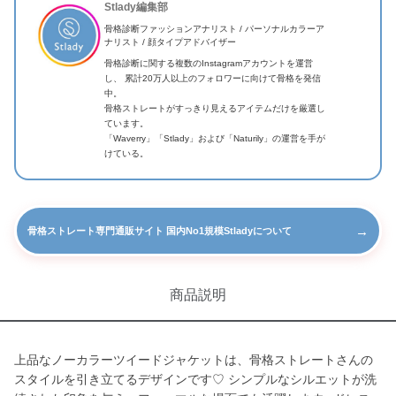
Stlady編集部
骨格診断ファッションアナリスト / パーソナルカラーア
ナリスト / 顔タイプアドバイザー
骨格診断に関する複数のInstagramアカウントを運営
し、 累計20万人以上のフォロワーに向けて骨格を発信
中。
骨格ストレートがすっきり見えるアイテムだけを厳選し
ています。
「Waverry」「Stlady」および「Naturily」の運営を手が
けている。
→
骨格ストレート専門通販サイト 国内No1規模Stladyについて
商品説明
上品なノーカラーツイードジャケットは、骨格ストレートさんの
スタイルを引き立てるデザインです♡ シンプルなシルエットが洗