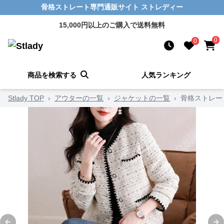
骨格ストレート専門通販サイト ストレディー
15,000円以上のご購入で送料無料
0
0
商品を検索する
人気ランキング
Stlady TOP
›
アウターの一覧
›
ジャケットの一覧
›
骨格ストレー