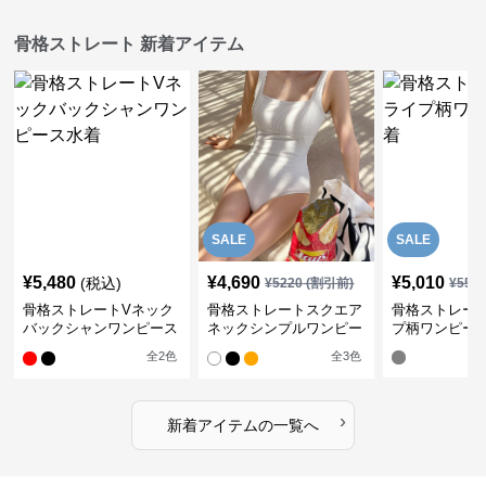
骨格ストレート 新着アイテム
SALE
SALE
¥
5,480
¥
4,690
¥
5,010
(税込)
¥
5220
(割引前)
¥
557
骨格ストレートVネック
骨格ストレートスクエア
骨格ストレー
バックシャンワンピース
ネックシンプルワンピー
プ柄ワンピー
水着
ス水着
全
2
色
全
3
色
›
新着アイテムの一覧へ