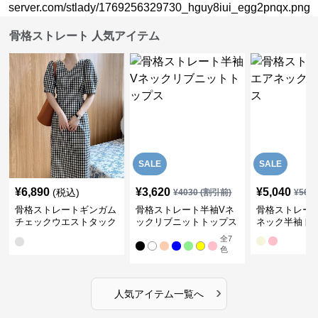
骨格ストレート 人気アイテム
SALE
SALE
¥
6,890
¥
3,620
¥
5,040
(税込)
¥
4030
(割引前)
¥
561
骨格ストレートギンガム
骨格ストレート半袖Vネ
骨格ストレー
チェックウエストタック
ックリブニットトップス
ネック半袖ト
ワンピース
全
7
色
›
人気アイテム一覧へ