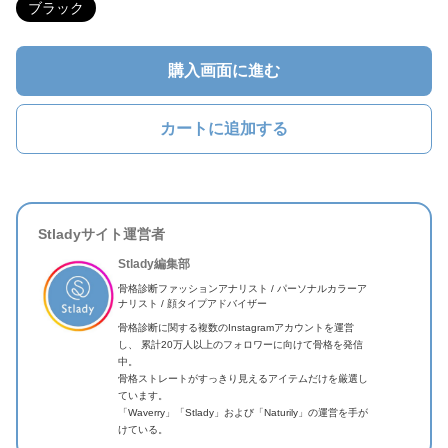
ブラック
購入画面に進む
カートに追加する
Stladyサイト運営者
Stlady編集部
骨格診断ファッションアナリスト / パーソナルカラーア
ナリスト / 顔タイプアドバイザー
骨格診断に関する複数のInstagramアカウントを運営
し、 累計20万人以上のフォロワーに向けて骨格を発信
中。
骨格ストレートがすっきり見えるアイテムだけを厳選し
ています。
「Waverry」「Stlady」および「Naturily」の運営を手が
けている。