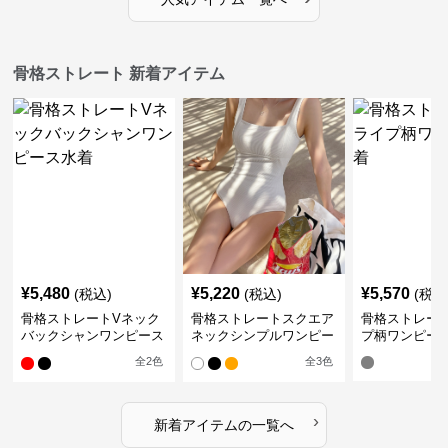
骨格ストレート 新着アイテム
¥
5,480
¥
5,220
¥
5,570
(税込)
(税込)
(税込
骨格ストレートVネック
骨格ストレートスクエア
骨格ストレー
バックシャンワンピース
ネックシンプルワンピー
プ柄ワンピー
水着
ス水着
全
2
色
全
3
色
›
新着アイテムの一覧へ