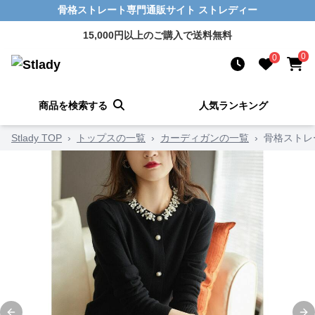
骨格ストレート専門通販サイト ストレディー
15,000円以上のご購入で送料無料
0
0
商品を検索する
人気ランキング
Stlady TOP
›
トップスの一覧
›
カーディガンの一覧
›
骨格ストレ