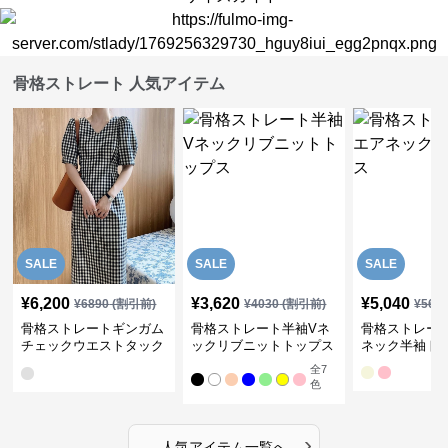
骨格ストレート 人気アイテム
SALE
SALE
SALE
¥
6,200
¥
3,620
¥
5,040
¥
6890
(割引前)
¥
4030
(割引前)
¥
561
骨格ストレートギンガム
骨格ストレート半袖Vネ
骨格ストレー
チェックウエストタック
ックリブニットトップス
ネック半袖ト
ワンピース
全
7
色
›
人気アイテム一覧へ