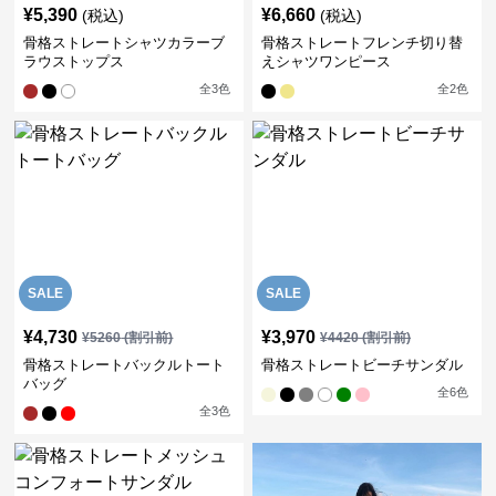
¥
5,390
¥
6,660
(税込)
(税込)
骨格ストレートシャツカラーブ
骨格ストレートフレンチ切り替
ラウストップス
えシャツワンピース
全
3
色
全
2
色
SALE
SALE
¥
4,730
¥
3,970
¥
5260
(割引前)
¥
4420
(割引前)
骨格ストレートバックルトート
骨格ストレートビーチサンダル
バッグ
全
6
色
全
3
色