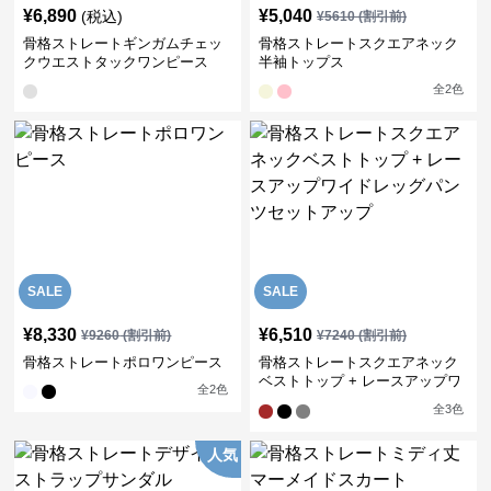
¥
6,890
¥
5,040
(税込)
¥
5610
(割引前)
骨格ストレートギンガムチェッ
骨格ストレートスクエアネック
クウエストタックワンピース
半袖トップス
全
2
色
SALE
SALE
¥
8,330
¥
6,510
¥
9260
(割引前)
¥
7240
(割引前)
骨格ストレートポロワンピース
骨格ストレートスクエアネック
ベストトップ + レースアップワ
全
2
色
イドレッグパンツセットアップ
全
3
色
人気