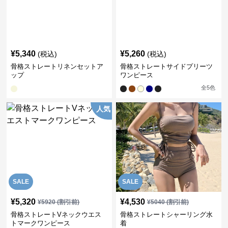
¥
5,340
¥
5,260
(税込)
(税込)
骨格ストレートリネンセットア
骨格ストレートサイドプリーツ
ップ
ワンピース
全
5
色
人気
SALE
SALE
¥
5,320
¥
4,530
¥
5920
(割引前)
¥
5040
(割引前)
骨格ストレートVネックウエス
骨格ストレートシャーリング水
トマークワンピース
着