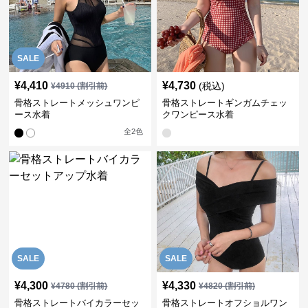
SALE
¥
4,410
¥
4,730
(税込)
¥
4910
(割引前)
骨格ストレートメッシュワンピ
骨格ストレートギンガムチェッ
ース水着
クワンピース水着
全
2
色
SALE
SALE
¥
4,300
¥
4,330
¥
4780
(割引前)
¥
4820
(割引前)
骨格ストレートバイカラーセッ
骨格ストレートオフショルワン