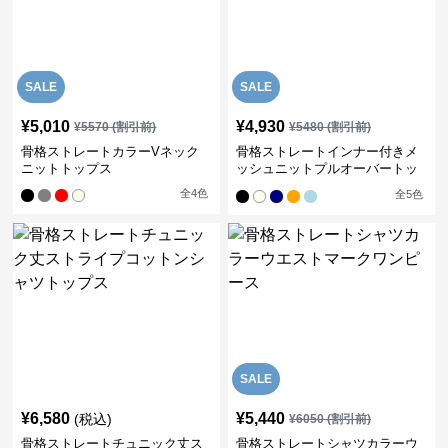
SALE
SALE
¥
5,010
¥
4,930
¥
5570
(割引前)
¥
5480
(割引前)
骨格ストレートカラーVネック
骨格ストレートインナー付きメ
ニットトップス
ッシュニットプルオーバートッ
プス
全
4
色
全
5
色
SALE
¥
6,580
¥
5,440
(税込)
¥
6050
(割引前)
骨格ストレートチュニック丈ス
骨格ストレートシャツカラーウ