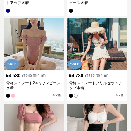
トアップ水着
ピース水着
SALE
SALE
¥
4,530
¥
4,730
¥
5040
(割引前)
¥
5260
(割引前)
骨格ストレート2wayワンピース
骨格ストレートフリルセットア
水着
ップ水着
全
2
色
全
2
色