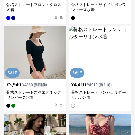
骨格ストレートフロントクロス
骨格ストレートサイドリボンワ
水着
ンピース水着
全
2
色
SALE
SALE
¥
3,940
¥
4,410
¥
4380
(割引前)
¥
4910
(割引前)
骨格ストレートスクエアネック
骨格ストレートワンショルダー
ワンピース水着
リボン水着
全
2
色