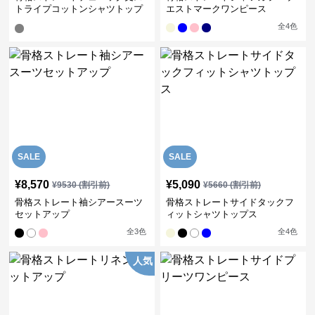
トライプコットンシャツトップ
エストマークワンピース
ス
全
4
色
SALE
SALE
¥
8,570
¥
5,090
¥
9530
(割引前)
¥
5660
(割引前)
骨格ストレート袖シアースーツ
骨格ストレートサイドタックフ
セットアップ
ィットシャツトップス
全
3
色
全
4
色
人気