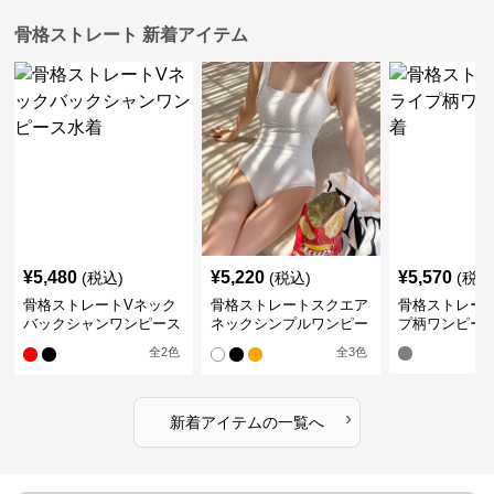
骨格ストレート 新着アイテム
¥
5,480
¥
5,220
¥
5,570
(税込)
(税込)
(税込
骨格ストレートVネック
骨格ストレートスクエア
骨格ストレー
バックシャンワンピース
ネックシンプルワンピー
プ柄ワンピー
水着
ス水着
全
2
色
全
3
色
›
新着アイテムの一覧へ