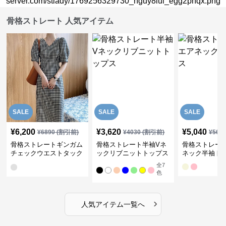
骨格ストレート 人気アイテム
SALE
SALE
SALE
¥
6,200
¥
3,620
¥
5,040
¥
6890
(割引前)
¥
4030
(割引前)
¥
561
骨格ストレートギンガム
骨格ストレート半袖Vネ
骨格ストレー
チェックウエストタック
ックリブニットトップス
ネック半袖ト
ワンピース
全
7
色
›
人気アイテム一覧へ