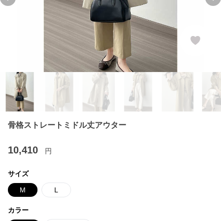
Previous slide
Ne
骨格ストレートミドル丈アウター
10,410
円
サイズ
M
L
カラー