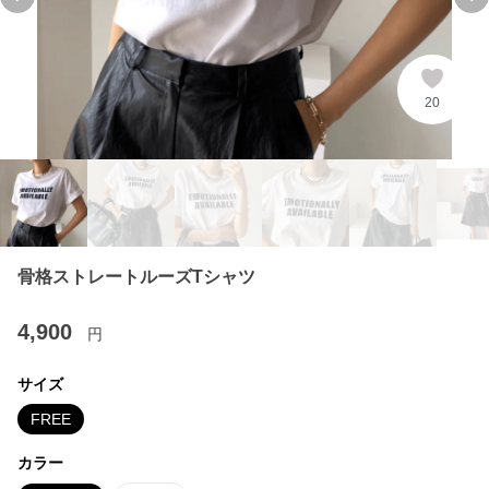
Previous slide
Ne
20
骨格ストレートルーズTシャツ
4,900
円
サイズ
FREE
カラー