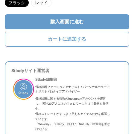
ブラック
レッド
購入画面に進む
カートに追加する
Stladyサイト運営者
Stlady編集部
骨格診断ファッションアナリスト / パーソナルカラーア
ナリスト / 顔タイプアドバイザー
骨格診断に関する複数のInstagramアカウントを運営
し、 累計20万人以上のフォロワーに向けて骨格を発信
中。
骨格ストレートがすっきり見えるアイテムだけを厳選し
ています。
「Waverry」「Stlady」および「Naturily」の運営を手が
けている。