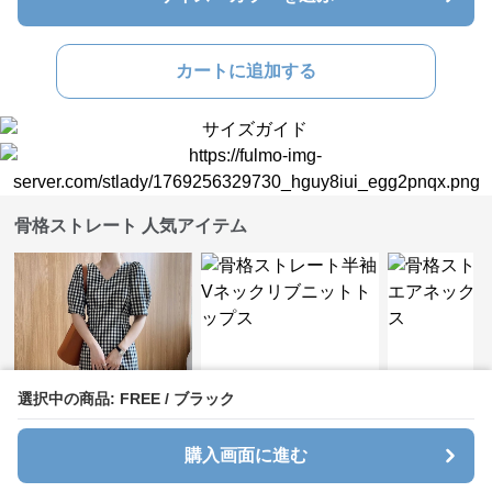
カートに追加する
骨格ストレート 人気アイテム
選択中の商品: FREE / ブラック
SALE
SALE
SALE
購入画面に進む
¥
6,200
¥
3,620
¥
5,040
¥
6890
(割引前)
¥
4030
(割引前)
¥
561