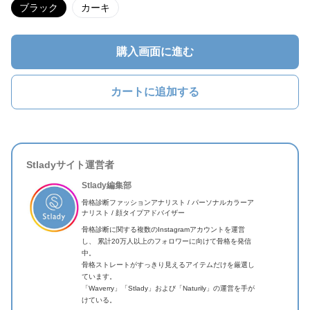
ブラック
カーキ
購入画面に進む
カートに追加する
Stladyサイト運営者
Stlady編集部
骨格診断ファッションアナリスト / パーソナルカラーア
ナリスト / 顔タイプアドバイザー
骨格診断に関する複数のInstagramアカウントを運営
し、 累計20万人以上のフォロワーに向けて骨格を発信
中。
骨格ストレートがすっきり見えるアイテムだけを厳選し
ています。
「Waverry」「Stlady」および「Naturily」の運営を手が
けている。