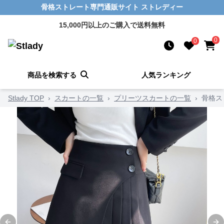
骨格ストレート専門通販サイト ストレディー
15,000円以上のご購入で送料無料
0
0
商品を検索する
人気ランキング
Stlady TOP
›
スカートの一覧
›
プリーツスカートの一覧
›
骨格ス