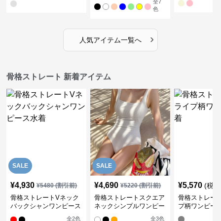
全
7
色
›
人気アイテム一覧へ
骨格ストレート 新着アイテム
SALE
SALE
¥
4,930
¥
4,690
¥
5,570
(税込
¥
5480
(割引前)
¥
5220
(割引前)
骨格ストレートVネック
骨格ストレートスクエア
骨格ストレー
バックシャンワンピース
ネックシンプルワンピー
プ柄ワンピー
水着
ス水着
全
2
色
全
3
色