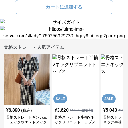
カートに追加する
骨格ストレート 人気アイテム
SALE
SALE
¥
6,890
¥
3,620
¥
5,040
(税込)
¥
4030
(割引前)
¥
561
骨格ストレートギンガム
骨格ストレート半袖Vネ
骨格ストレー
チェックウエストタック
ックリブニットトップス
ネック半袖ト
ワンピース