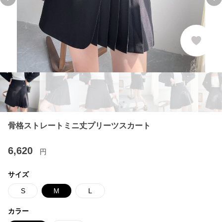
Previous slide
Ne
骨格ストレートミニ丈プリーツスカート
6,620
円
サイズ
S
M
L
カラー