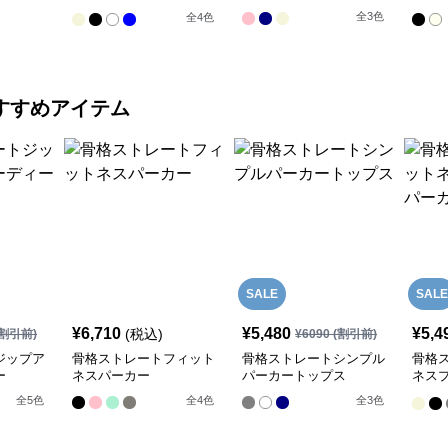
プス
プス
全
3
色
全
4
色
すすめアイテム
SALE
SALE
¥
6,710
¥
5,480
¥
5,4
(税込)
割引前)
¥
6090
(割引前)
ジップア
骨格ストレートフィット
骨格ストレートシンプル
骨格
ー
ネスパーカー
パーカートップス
ネス
ー
全
5
色
全
4
色
全
3
色