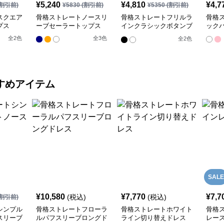
¥
5,240
¥
4,810
¥
4,7
割引前)
¥
5830
(割引前)
¥
5350
(割引前)
スクエア
骨格ストレートノースリ
骨格ストレートフリルラ
骨格
プス
ーブセーラートップス
インクラシックボタンブ
ック
ラウス
全
2
色
全
3
色
全
2
色
すめアイテム
SALE
¥
10,580
¥
7,770
¥
7,7
(税込)
(税込)
割引前)
シンプル
骨格ストレートフローラ
骨格ストレートホワイト
骨格
スリーブ
ルパフスリーブロングド
ライン切り替えドレス
レー