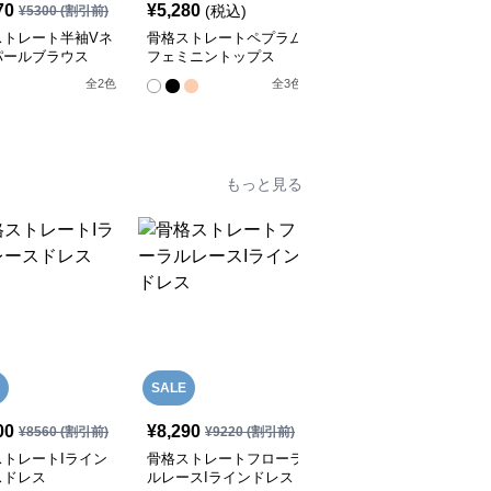
70
¥
5,280
¥
4,690
(税込)
¥
5300
(割引前)
¥
5220
(割引前)
ストレート半袖Vネ
骨格ストレートペプラム
骨格ストレートフラワー
パールブラウス
フェミニントップス
レースシアーガウンパー
カー
全
2
色
全
3
色
全
2
色
もっと見る
SALE
00
¥
8,290
¥
9,750
(税込)
¥
8560
(割引前)
¥
9220
(割引前)
ストレートIライン
骨格ストレートフローラ
骨格ストレートライトブ
スドレス
ルレースIラインドレス
ルーレースドレス