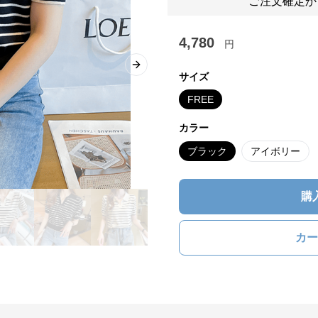
ご注文確定か
4,780
円
Next slide
サイズ
FREE
カラー
ブラック
アイボリー
購
カー