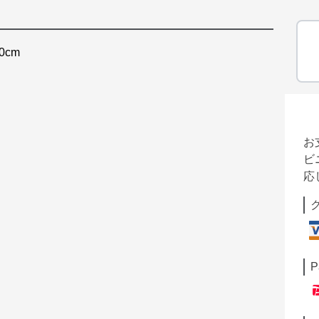
0cm
お
ビ
応
P