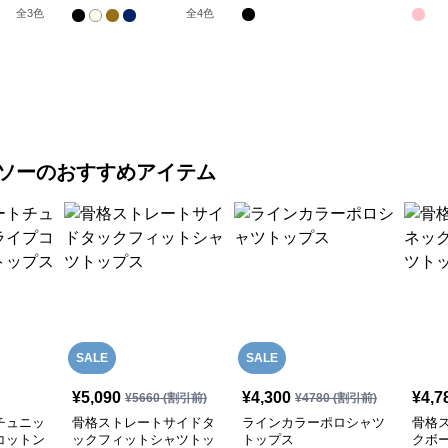
レス
全
3
色
全
4
色
ソー
のおすすめアイテム
SALE
SALE
¥
5,090
¥
4,300
¥
4,7
¥
5660
(割引前)
¥
4780
(割引前)
チュニッ
骨格ストレートサイドタ
ラインカラーポロシャツ
骨格
コットン
ックフィットシャツトッ
トップス
クボ