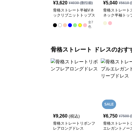
¥
3,620
¥
5,040
¥
4030
(割引前)
¥
5610
(
骨格ストレート半袖Vネ
骨格ストレート
ックリブニットトップス
ネック半袖トッ
全
7
色
骨格ストレート
ドレス
のおす
SALE
¥
9,260
¥
6,750
(税込)
¥
7500
(
骨格ストレートリボンフ
骨格ストレート
レアロングドレス
エレガントノー