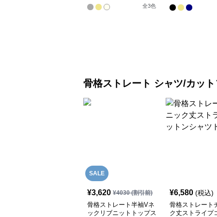
ドレス
全
3
色
骨格ストレート
シャツ/カット
SALE
¥
3,620
¥
6,580
(税込)
¥
4030
(割引前)
骨格ストレート半袖Vネ
骨格ストレート
ックリブニットトップス
ク丈ストライプ