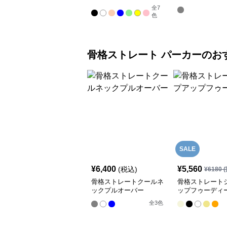
シャツトップス
全
7
色
骨格ストレート
パーカー
のお
SALE
¥
6,400
¥
5,560
(税込)
¥
6180
(
骨格ストレートクールネ
骨格ストレート
ックプルオーバー
ップフゥーディ
全
3
色