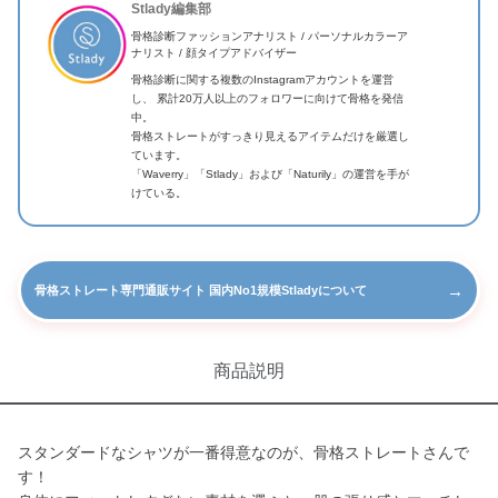
Stlady編集部
骨格診断ファッションアナリスト / パーソナルカラーア
ナリスト / 顔タイプアドバイザー
骨格診断に関する複数のInstagramアカウントを運営
し、 累計20万人以上のフォロワーに向けて骨格を発信
中。
骨格ストレートがすっきり見えるアイテムだけを厳選し
ています。
「Waverry」「Stlady」および「Naturily」の運営を手が
けている。
→
骨格ストレート専門通販サイト 国内No1規模Stladyについて
商品説明
スタンダードなシャツが一番得意なのが、骨格ストレートさんで
す！