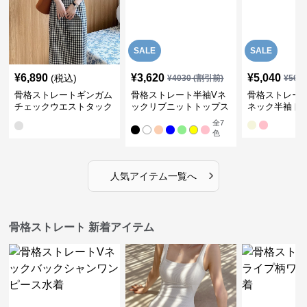
SALE
SALE
¥
6,890
¥
3,620
¥
5,040
(税込)
¥
4030
(割引前)
¥
561
骨格ストレートギンガム
骨格ストレート半袖Vネ
骨格ストレー
チェックウエストタック
ックリブニットトップス
ネック半袖ト
ワンピース
全
7
色
›
人気アイテム一覧へ
骨格ストレート 新着アイテム