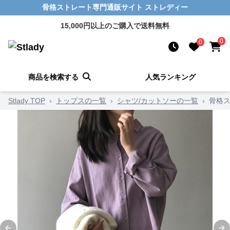
骨格ストレート専門通販サイト ストレディー
15,000円以上のご購入で送料無料
0
0
商品を検索する
人気ランキング
Stlady TOP
›
トップスの一覧
›
シャツ/カットソーの一覧
›
骨格