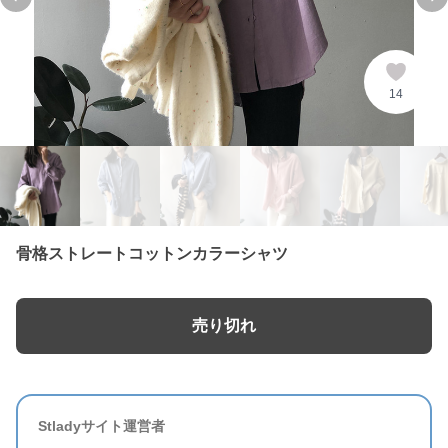
Previous slide
Ne
14
骨格ストレートコットンカラーシャツ
売り切れ
Stladyサイト運営者