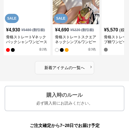
SALE
SALE
¥
4,930
¥
4,690
¥
5,570
(税込
¥
5480
(割引前)
¥
5220
(割引前)
骨格ストレートVネック
骨格ストレートスクエア
骨格ストレー
バックシャンワンピース
ネックシンプルワンピー
プ柄ワンピー
水着
ス水着
全
2
色
全
3
色
›
新着アイテムの一覧へ
購入時のルール
必ず購入前にお読みください。
ご注文確定から7~28日でお届け予定