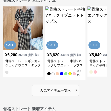
骨格ストレート 人気アイテム
SALE
SALE
SALE
¥
6,200
¥
3,620
¥
5,040
¥
6890
(割引前)
¥
4030
(割引前)
¥
561
骨格ストレートギンガム
骨格ストレート半袖Vネ
骨格ストレー
チェックウエストタック
ックリブニットトップス
ネック半袖ト
ワンピース
全
7
色
›
人気アイテム一覧へ
骨格ストレート 新着アイテム