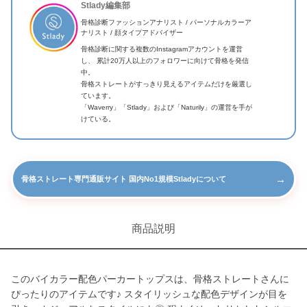
Stlady編集部
骨格診断ファッションアナリスト / パーソナルカラーア
ナリスト / 顔タイプアドバイザー
骨格診断に関する複数のInstagramアカウントを運営
し、 累計20万人以上のフォロワーに向けて骨格を発信
中。
骨格ストレートがすっきり見えるアイテムだけを厳選し
ています。
「Waverry」「Stlady」および「Naturily」の運営を手が
けている。
→
骨格ストレート専門通販サイト 国内No1規模Stladyについて
商品説明
このバイカラー配色パーカートップスは、骨格ストレートさんに
ぴったりのアイテムです♪ スタイリッシュな配色デザインが目を