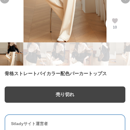
Previous slide
Ne
10
骨格ストレートバイカラー配色パーカートップス
売り切れ
Stladyサイト運営者