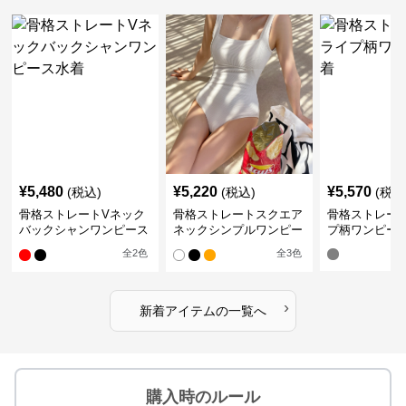
¥
5,480
¥
5,220
¥
5,570
(税込)
(税込)
(税込
骨格ストレートVネック
骨格ストレートスクエア
骨格ストレー
バックシャンワンピース
ネックシンプルワンピー
プ柄ワンピー
水着
ス水着
全
2
色
全
3
色
›
新着アイテムの一覧へ
購入時のルール