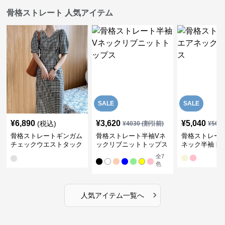
骨格ストレート 人気アイテム
SALE
SALE
¥
6,890
¥
3,620
¥
5,040
(税込)
¥
4030
(割引前)
¥
561
骨格ストレートギンガム
骨格ストレート半袖Vネ
骨格ストレー
チェックウエストタック
ックリブニットトップス
ネック半袖ト
ワンピース
全
7
色
›
人気アイテム一覧へ