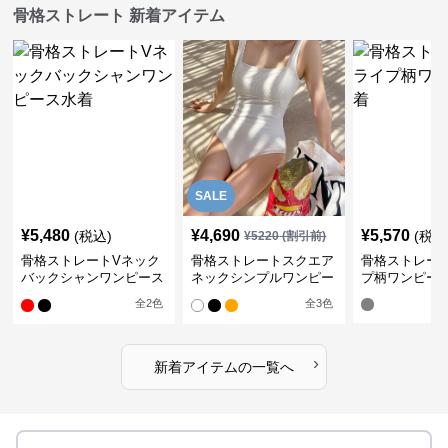
骨格ストレート 新着アイテム
SALE
¥
5,480
¥
4,690
¥
5,570
(税込)
(税込
¥
5220
(割引前)
骨格ストレートVネック
骨格ストレートスクエア
骨格ストレー
バックシャンワンピース
ネックシンプルワンピー
プ柄ワンピー
水着
ス水着
全
2
色
全
3
色
›
新着アイテムの一覧へ