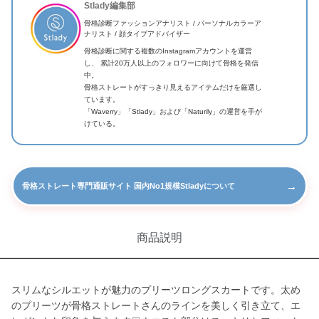
Stlady編集部
骨格診断ファッションアナリスト / パーソナルカラーア
ナリスト / 顔タイプアドバイザー
骨格診断に関する複数のInstagramアカウントを運営
し、 累計20万人以上のフォロワーに向けて骨格を発信
中。
骨格ストレートがすっきり見えるアイテムだけを厳選し
ています。
「Waverry」「Stlady」および「Naturily」の運営を手が
けている。
→
骨格ストレート専門通販サイト 国内No1規模Stladyについて
商品説明
スリムなシルエットが魅力のプリーツロングスカートです。太め
のプリーツが骨格ストレートさんのラインを美しく引き立て、エ