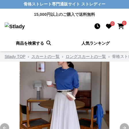
骨格ストレート専門通販サイト ストレディー
15,000円以上のご購入で送料無料
0
0
商品を検索する
人気ランキング
Stlady TOP
›
スカートの一覧
›
ロングスカートの一覧
›
骨格スト