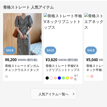
骨格ストレート 人気アイテム
SALE
SALE
SALE
¥
6,200
¥
3,620
¥
5,040
¥
6890
(割引前)
¥
4030
(割引前)
¥
561
骨格ストレートギンガム
骨格ストレート半袖Vネ
骨格ストレー
チェックウエストタック
ックリブニットトップス
ネック半袖ト
ワンピース
全
7
色
›
人気アイテム一覧へ