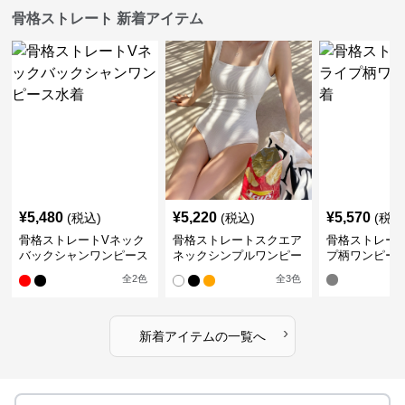
骨格ストレート 新着アイテム
¥
5,480
¥
5,220
¥
5,570
(税込)
(税込)
(税込
骨格ストレートVネック
骨格ストレートスクエア
骨格ストレー
バックシャンワンピース
ネックシンプルワンピー
プ柄ワンピー
水着
ス水着
全
2
色
全
3
色
›
新着アイテムの一覧へ