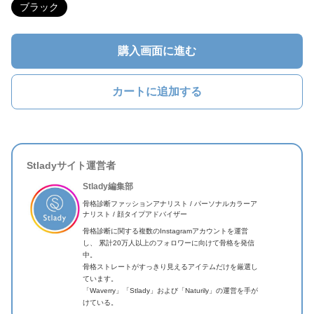
ブラック
購入画面に進む
カートに追加する
Stladyサイト運営者
Stlady編集部
骨格診断ファッションアナリスト / パーソナルカラーア
ナリスト / 顔タイプアドバイザー
骨格診断に関する複数のInstagramアカウントを運営
し、 累計20万人以上のフォロワーに向けて骨格を発信
中。
骨格ストレートがすっきり見えるアイテムだけを厳選し
ています。
「Waverry」「Stlady」および「Naturily」の運営を手が
けている。