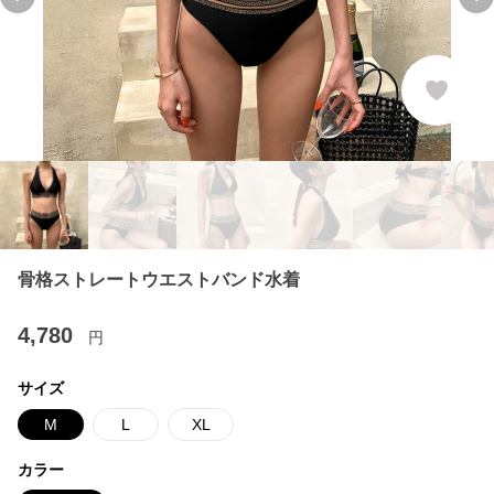
Previous slide
Ne
骨格ストレートウエストバンド水着
4,780
円
サイズ
M
L
XL
カラー