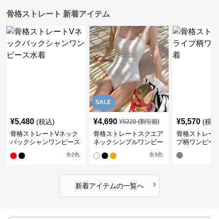
骨格ストレート 新着アイテム
SALE
¥
5,480
¥
4,690
¥
5,570
(税込)
(税込
¥
5220
(割引前)
骨格ストレートVネック
骨格ストレートスクエア
骨格ストレー
バックシャンワンピース
ネックシンプルワンピー
プ柄ワンピー
水着
ス水着
全
2
色
全
3
色
›
新着アイテムの一覧へ