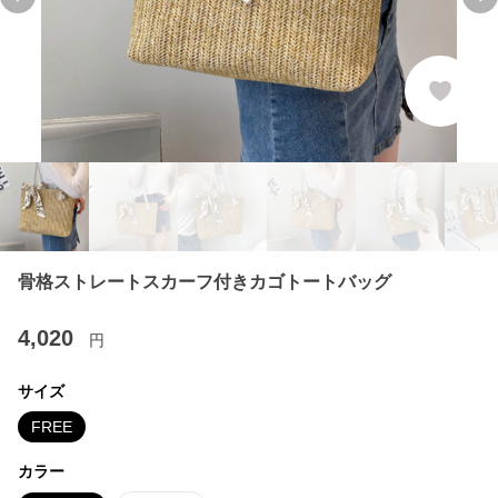
Previous slide
Ne
骨格ストレートスカーフ付きカゴトートバッグ
4,020
円
サイズ
FREE
カラー