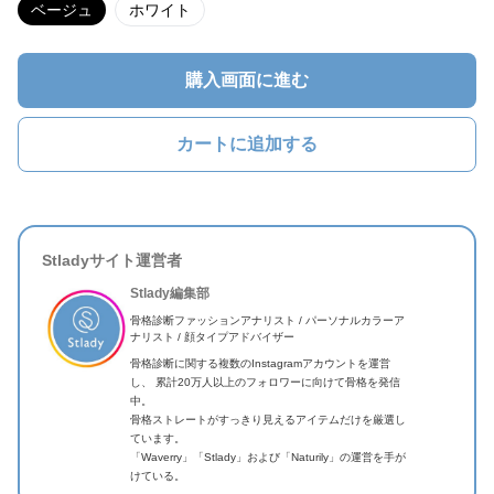
ベージュ
ホワイト
購入画面に進む
カートに追加する
Stladyサイト運営者
Stlady編集部
骨格診断ファッションアナリスト / パーソナルカラーア
ナリスト / 顔タイプアドバイザー
骨格診断に関する複数のInstagramアカウントを運営
し、 累計20万人以上のフォロワーに向けて骨格を発信
中。
骨格ストレートがすっきり見えるアイテムだけを厳選し
ています。
「Waverry」「Stlady」および「Naturily」の運営を手が
けている。