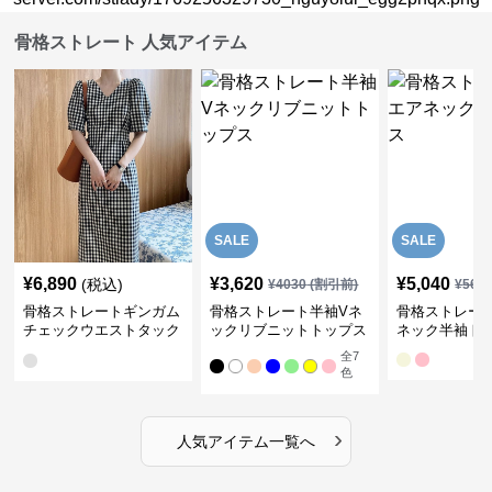
骨格ストレート 人気アイテム
SALE
SALE
¥
6,890
¥
3,620
¥
5,040
(税込)
¥
4030
(割引前)
¥
561
骨格ストレートギンガム
骨格ストレート半袖Vネ
骨格ストレー
チェックウエストタック
ックリブニットトップス
ネック半袖ト
ワンピース
全
7
色
›
人気アイテム一覧へ