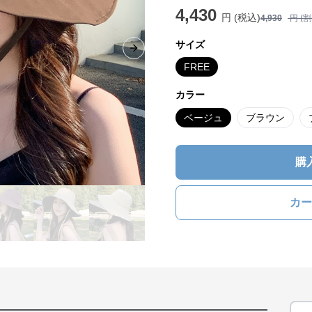
4,430
円 (税込)
4,930
円 (
サイズ
Next slide
FREE
カラー
ベージュ
ブラウン
購
カー