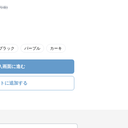
割引前)
ブラック
パープル
カーキ
入画面に進む
トに追加する