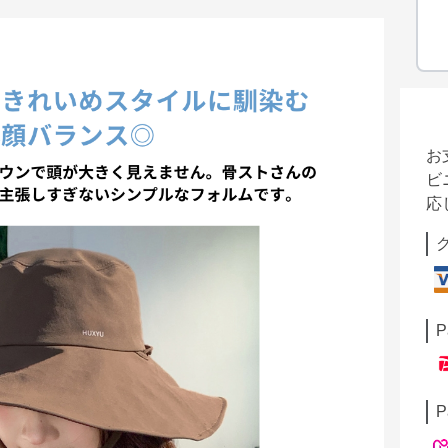
お
ビ
応
P
P