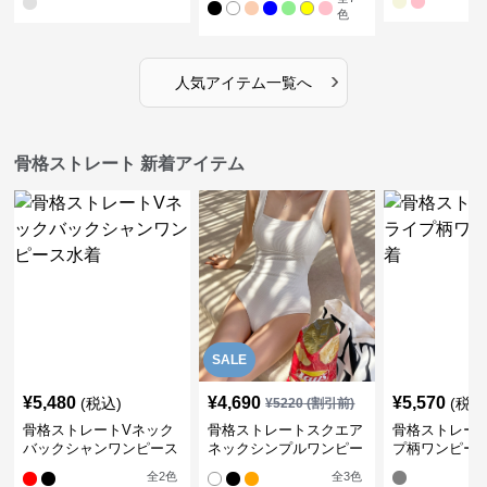
色
›
人気アイテム一覧へ
骨格ストレート 新着アイテム
SALE
¥
5,480
¥
4,690
¥
5,570
(税込)
(税込
¥
5220
(割引前)
骨格ストレートVネック
骨格ストレートスクエア
骨格ストレー
バックシャンワンピース
ネックシンプルワンピー
プ柄ワンピー
水着
ス水着
全
2
色
全
3
色