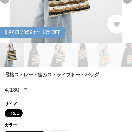
Previous slide
Ne
8
月
6
日 23:59まで10%OFF
骨格ストレート編みストライプトートバッグ
4,130
円
サイズ
FREE
カラー