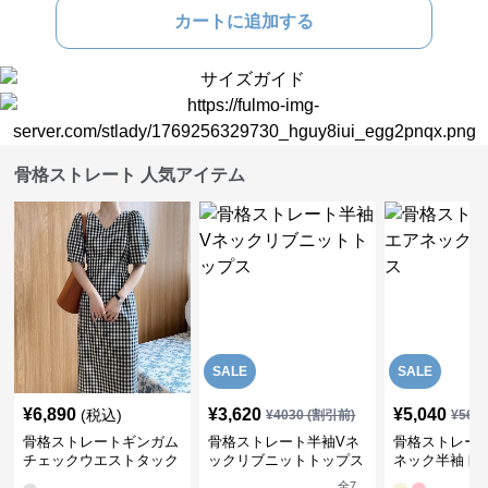
カートに追加する
骨格ストレート 人気アイテム
SALE
SALE
¥
6,890
¥
3,620
¥
5,040
(税込)
¥
4030
(割引前)
¥
561
骨格ストレートギンガム
骨格ストレート半袖Vネ
骨格ストレー
チェックウエストタック
ックリブニットトップス
ネック半袖ト
ワンピース
全
7