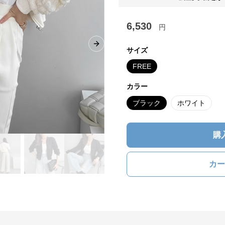
6,530
円
Next slide
サイズ
FREE
カラー
ブラック
ホワイト
購
カー