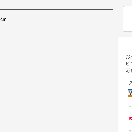
cm
お
ビ
応
P
P