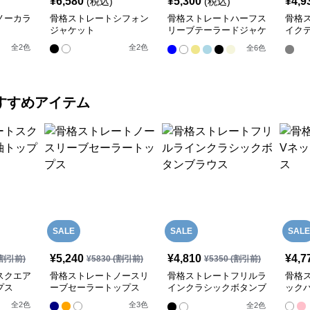
¥
6,580
¥
5,300
¥
4,9
(税込)
(税込)
ノーカラ
骨格ストレートシフォン
骨格ストレートハーフス
骨格
ジャケット
リーブテーラードジャケ
イク
ット
ャケ
全
2
色
全
2
色
全
6
色
すすめアイテム
SALE
SALE
SALE
¥
5,240
¥
4,810
¥
4,7
割引前)
¥
5830
(割引前)
¥
5350
(割引前)
スクエア
骨格ストレートノースリ
骨格ストレートフリルラ
骨格
プス
ーブセーラートップス
インクラシックボタンブ
ック
ラウス
全
2
色
全
3
色
全
2
色