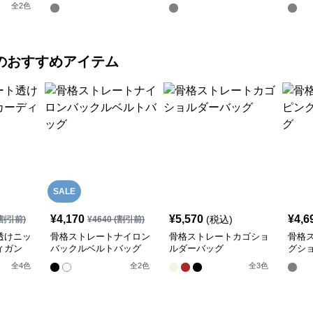
プレスショートパンツ
ットアップ
ット
全
2
色
のおすすめアイテム
SALE
¥
4,170
¥
5,570
¥
4,6
(税込)
割引前)
¥
4640
(割引前)
透けニッ
骨格ストレートナイロン
骨格ストレートカゴショ
骨格
ィガン
バックルベルトバッグ
ルダーバッグ
グシ
全
4
色
全
2
色
全
3
色