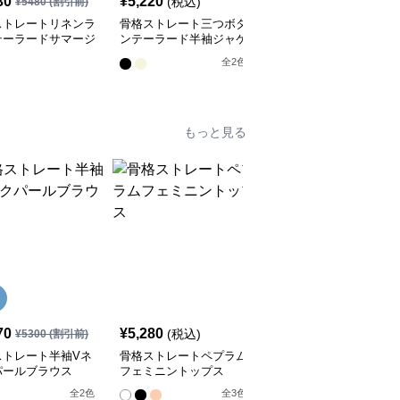
30
¥
5,220
¥
4,150
(税込)
¥
5480
(割引前)
¥
4620
(割引前)
ストレートリネンラ
骨格ストレート三つボタ
骨格ストレートリネン混
テーラードサマージ
ンテーラード半袖ジャケ
２つボタンテーラードサ
ット
ット
マージャケット
全
2
色
全
4
色
もっと見る
70
¥
5,280
¥
5,220
(税込)
(税込)
¥
5300
(割引前)
ストレート半袖Vネ
骨格ストレートペプラム
骨格ストレートフラワー
パールブラウス
フェミニントップス
レースシアーガウンパー
カー
全
2
色
全
3
色
全
2
色