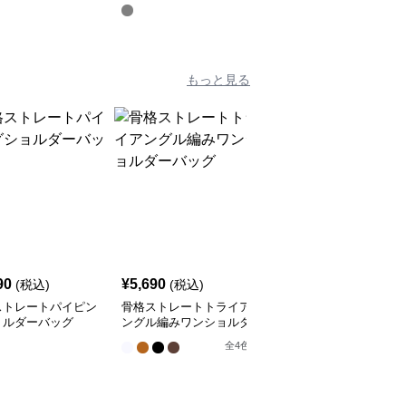
アップ
ングスカート
ートセットアップ
もっと見る
SALE
90
¥
5,690
¥
4,730
(税込)
(税込)
¥
5260
(割引前)
ストレートパイピン
骨格ストレートトライア
骨格ストレートストロー
ョルダーバッグ
ングル編みワンショルダ
ラウンドバッグ
ーバッグ
全
2
色
全
4
色