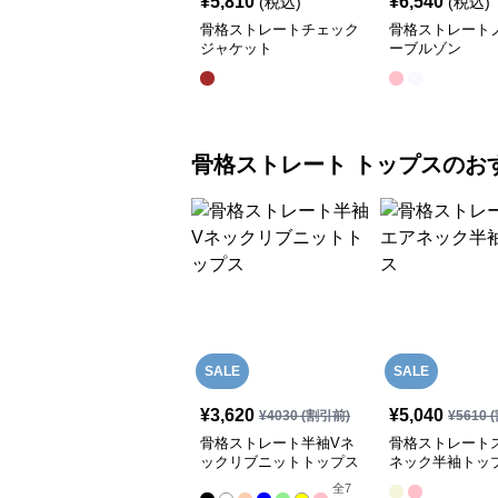
¥
5,810
¥
6,540
(税込)
(税込)
骨格ストレートチェック
骨格ストレート
ジャケット
ーブルゾン
骨格ストレート
トップス
のお
SALE
SALE
¥
3,620
¥
5,040
¥
4030
(割引前)
¥
5610
(
骨格ストレート半袖Vネ
骨格ストレート
ックリブニットトップス
ネック半袖トッ
全
7