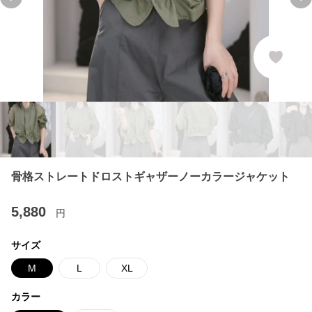
Previous slide
Ne
骨格ストレートドロストギャザーノーカラージャケット
5,880
円
サイズ
M
L
XL
カラー