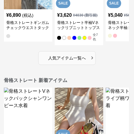
SALE
SALE
¥
6,890
¥
3,620
¥
5,040
(税込)
¥
4030
(割引前)
¥
561
骨格ストレートギンガム
骨格ストレート半袖Vネ
骨格ストレー
チェックウエストタック
ックリブニットトップス
ネック半袖ト
ワンピース
全
7
色
›
人気アイテム一覧へ
骨格ストレート 新着アイテム