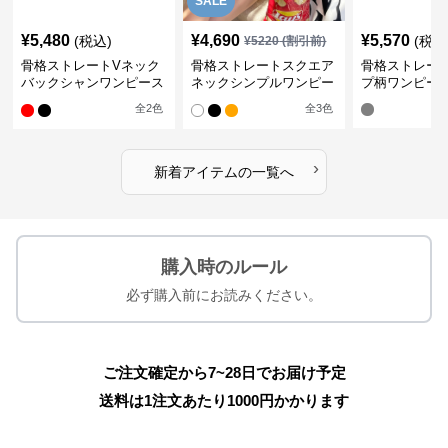
SALE
¥
5,480
¥
4,690
¥
5,570
(税込)
(税込
¥
5220
(割引前)
骨格ストレートVネック
骨格ストレートスクエア
骨格ストレー
バックシャンワンピース
ネックシンプルワンピー
プ柄ワンピー
水着
ス水着
全
2
色
全
3
色
›
新着アイテムの一覧へ
購入時のルール
必ず購入前にお読みください。
ご注文確定から7~28日でお届け予定
送料は1注文あたり
1000
円かかります