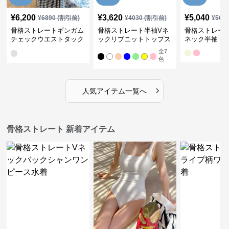
¥
6,200
¥
3,620
¥
5,040
¥
6890
(割引前)
¥
4030
(割引前)
¥
561
骨格ストレートギンガム
骨格ストレート半袖Vネ
骨格ストレー
チェックウエストタック
ックリブニットトップス
ネック半袖ト
ワンピース
全
7
色
›
人気アイテム一覧へ
骨格ストレート 新着アイテム