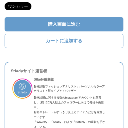
ワンカラー
購入画面に進む
カートに追加する
Stladyサイト運営者
Stlady編集部
骨格診断ファッションアナリスト / パーソナルカラーア
ナリスト / 顔タイプアドバイザー
骨格診断に関する複数のInstagramアカウントを運営
し、 累計20万人以上のフォロワーに向けて骨格を発信
中。
骨格ストレートがすっきり見えるアイテムだけを厳選し
ています。
「Waverry」「Stlady」および「Naturily」の運営を手が
けている。