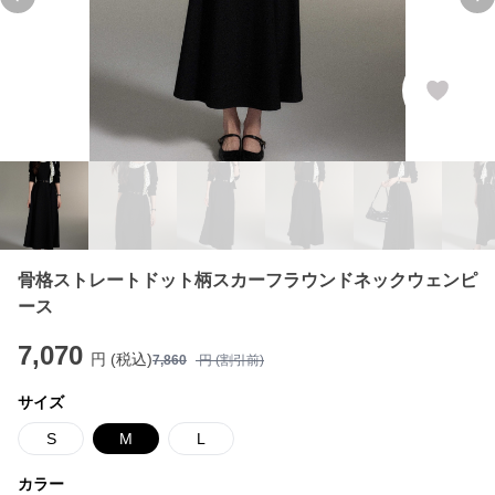
Previous slide
Ne
骨格ストレートドット柄スカーフラウンドネックウェンピ
ース
7,070
円 (税込)
7,860
円 (割引前)
サイズ
S
M
L
カラー