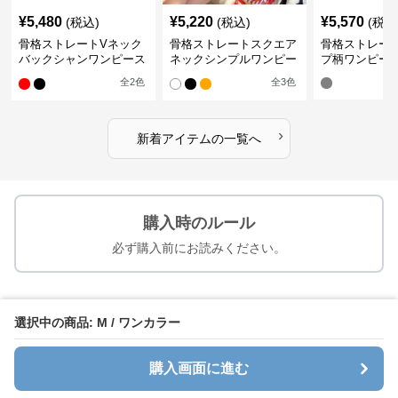
¥
5,480
¥
5,220
¥
5,570
(税込)
(税込)
(税込
骨格ストレートVネック
骨格ストレートスクエア
骨格ストレー
バックシャンワンピース
ネックシンプルワンピー
プ柄ワンピー
水着
ス水着
全
2
色
全
3
色
›
新着アイテムの一覧へ
購入時のルール
必ず購入前にお読みください。
ご注文確定から7~28日でお届け予定
選択中の商品: M / ワンカラー
送料は1注文あたり
1000
円かかります
購入画面に進む
お支払い方法について