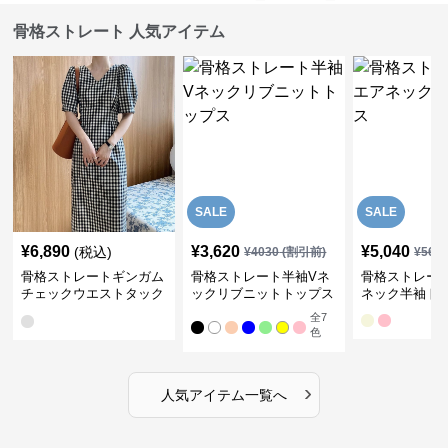
骨格ストレート 人気アイテム
SALE
SALE
¥
6,890
¥
3,620
¥
5,040
(税込)
¥
4030
(割引前)
¥
561
骨格ストレートギンガム
骨格ストレート半袖Vネ
骨格ストレー
チェックウエストタック
ックリブニットトップス
ネック半袖ト
ワンピース
全
7
色
›
人気アイテム一覧へ