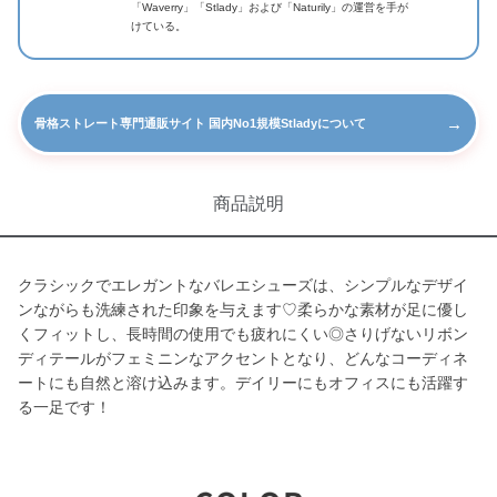
「Waverry」「Stlady」および「Naturily」の運営を手が
けている。
→
骨格ストレート専門通販サイト 国内No1規模Stladyについて
商品説明
クラシックでエレガントなバレエシューズは、シンプルなデザイ
ンながらも洗練された印象を与えます♡柔らかな素材が足に優し
くフィットし、長時間の使用でも疲れにくい◎さりげないリボン
ディテールがフェミニンなアクセントとなり、どんなコーディネ
ートにも自然と溶け込みます。デイリーにもオフィスにも活躍す
る一足です！