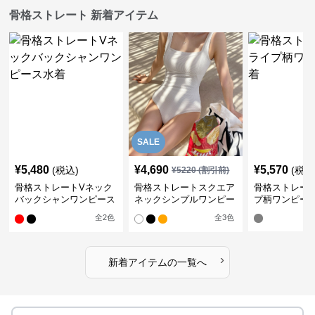
骨格ストレート 新着アイテム
SALE
¥
5,480
¥
4,690
¥
5,570
(税込)
(税込
¥
5220
(割引前)
骨格ストレートVネック
骨格ストレートスクエア
骨格ストレー
バックシャンワンピース
ネックシンプルワンピー
プ柄ワンピー
水着
ス水着
全
2
色
全
3
色
›
新着アイテムの一覧へ