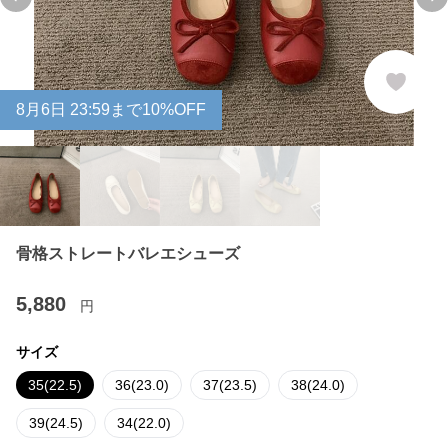
Previous slide
Ne
8
月
6
日 23:59まで10%OFF
骨格ストレートバレエシューズ
5,880
円
サイズ
35(22.5)
36(23.0)
37(23.5)
38(24.0)
39(24.5)
34(22.0)