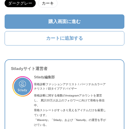
ダークグレー
カーキ
購入画面に進む
カートに追加する
Stladyサイト運営者
Stlady編集部
骨格診断ファッションアナリスト / パーソナルカラーア
ナリスト / 顔タイプアドバイザー
骨格診断に関する複数のInstagramアカウントを運営
し、 累計20万人以上のフォロワーに向けて骨格を発信
中。
骨格ストレートがすっきり見えるアイテムだけを厳選し
ています。
「Waverry」「Stlady」および「Naturily」の運営を手が
けている。