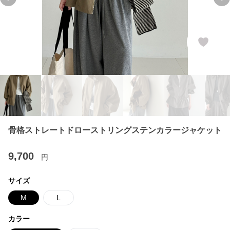
Previous slide
Ne
骨格ストレートドローストリングステンカラージャケット
9,700
円
サイズ
M
L
カラー