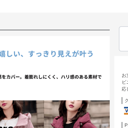
お
ビ
応
P