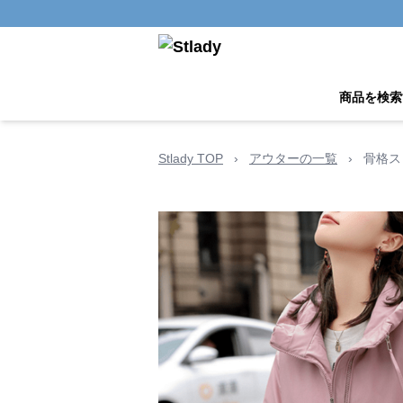
商品を検索
Stlady TOP
›
アウターの一覧
›
骨格ス