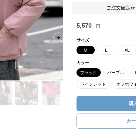
ご注文確定か
5,570
円
Next slide
サイズ
M
L
XL
カラー
ブラック
パープル
ワインレッド
オフホワ
購
カー