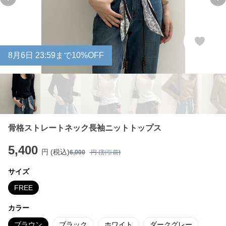
Previous slide
Ne
8
月
6
日 23:59まで10%OFF
骨格ストレートネック長袖ニットトップス
5,400
円 (税込)
6,000
円 (割引前)
サイズ
FREE
カラー
ブラウン
ブラック
ホワイト
ダークグレー