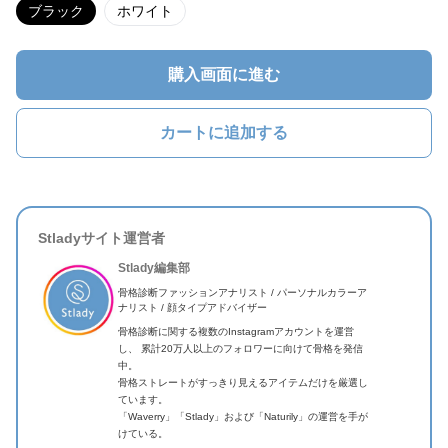
ブラック
ホワイト
購入画面に進む
カートに追加する
Stladyサイト運営者
Stlady編集部
骨格診断ファッションアナリスト / パーソナルカラーア
ナリスト / 顔タイプアドバイザー
骨格診断に関する複数のInstagramアカウントを運営
し、 累計20万人以上のフォロワーに向けて骨格を発信
中。
骨格ストレートがすっきり見えるアイテムだけを厳選し
ています。
「Waverry」「Stlady」および「Naturily」の運営を手が
けている。