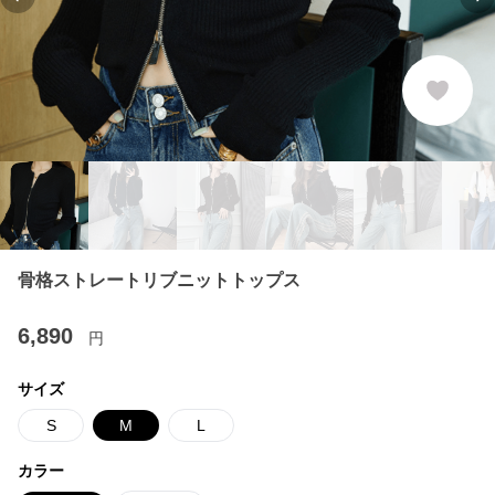
Previous slide
Ne
骨格ストレートリブニットトップス
6,890
円
サイズ
S
M
L
カラー