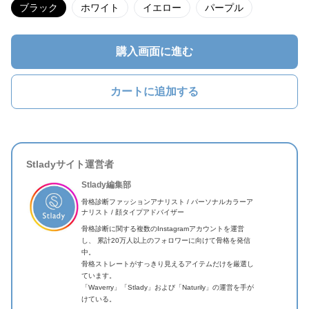
ブラック
ホワイト
イエロー
パープル
購入画面に進む
カートに追加する
Stladyサイト運営者
Stlady編集部
骨格診断ファッションアナリスト / パーソナルカラーア
ナリスト / 顔タイプアドバイザー
骨格診断に関する複数のInstagramアカウントを運営
し、 累計20万人以上のフォロワーに向けて骨格を発信
中。
骨格ストレートがすっきり見えるアイテムだけを厳選し
ています。
「Waverry」「Stlady」および「Naturily」の運営を手が
けている。