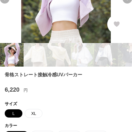
Previous slide
Ne
骨格ストレート接触冷感UVパーカー
6,220
円
サイズ
L
XL
カラー