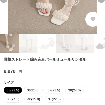
Previous slide
Ne
骨格ストレート編み込みパールミュールサンダル
6,970
円
サイズ
35(22.5)
36(23.0)
37(23.5)
38(24.0)
39(24.5)
40(25.0)
34(22.0)