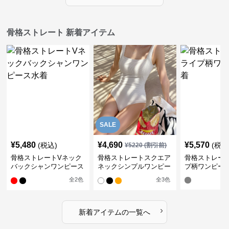
骨格ストレート 新着アイテム
SALE
¥
5,480
¥
4,690
¥
5,570
(税込)
(税込
¥
5220
(割引前)
骨格ストレートVネック
骨格ストレートスクエア
骨格ストレー
バックシャンワンピース
ネックシンプルワンピー
プ柄ワンピー
水着
ス水着
全
2
色
全
3
色
›
新着アイテムの一覧へ