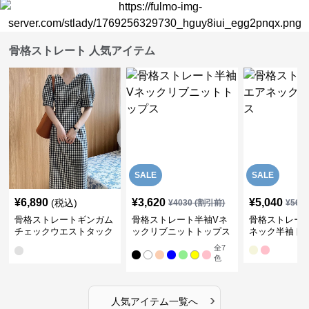
骨格ストレート 人気アイテム
SALE
SALE
¥
6,890
¥
3,620
¥
5,040
(税込)
¥
4030
(割引前)
¥
561
骨格ストレートギンガム
骨格ストレート半袖Vネ
骨格ストレー
チェックウエストタック
ックリブニットトップス
ネック半袖ト
ワンピース
全
7
色
›
人気アイテム一覧へ