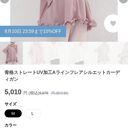
Previous slide
Ne
8
月
10
日 23:59まで10%OFF
骨格ストレートUV加工Aラインフレアシルエットカーデ
ィガン
5,010
円 (税込)
5,570
円 (割引前)
サイズ
M
L
カラー