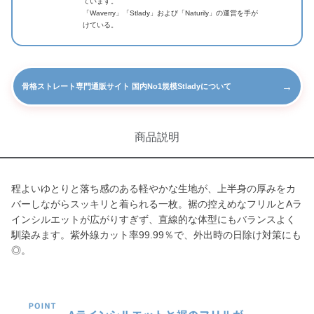
ています。
「Waverry」「Stlady」および「Naturily」の運営を手が
けている。
→
骨格ストレート専門通販サイト 国内No1規模Stladyについて
商品説明
程よいゆとりと落ち感のある軽やかな生地が、上半身の厚みをカ
バーしながらスッキリと着られる一枚。裾の控えめなフリルとAラ
インシルエットが広がりすぎず、直線的な体型にもバランスよく
馴染みます。紫外線カット率99.99％で、外出時の日除け対策にも
◎。