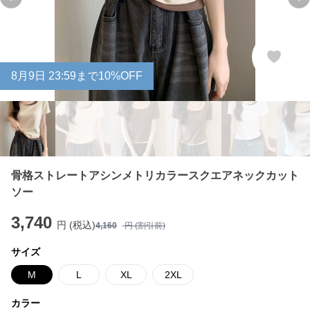
Previous slide
Ne
8
月
9
日 23:59まで10%OFF
骨格ストレートアシンメトリカラースクエアネックカット
ソー
3,740
円 (税込)
4,160
円 (割引前)
サイズ
M
L
XL
2XL
カラー