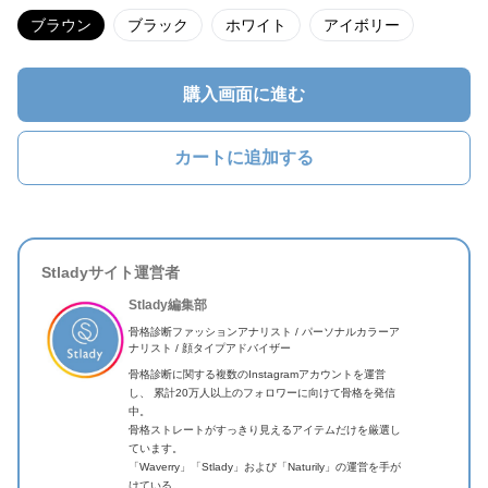
ブラウン
ブラック
ホワイト
アイボリー
購入画面に進む
カートに追加する
Stladyサイト運営者
Stlady編集部
骨格診断ファッションアナリスト / パーソナルカラーア
ナリスト / 顔タイプアドバイザー
骨格診断に関する複数のInstagramアカウントを運営
し、 累計20万人以上のフォロワーに向けて骨格を発信
中。
骨格ストレートがすっきり見えるアイテムだけを厳選し
ています。
「Waverry」「Stlady」および「Naturily」の運営を手が
けている。