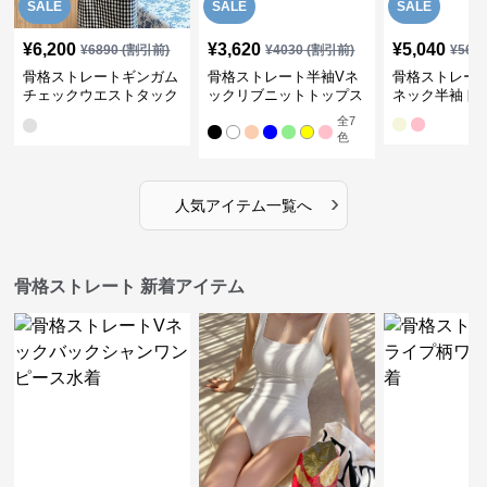
SALE
SALE
SALE
¥
6,200
¥
3,620
¥
5,040
¥
6890
(割引前)
¥
4030
(割引前)
¥
561
骨格ストレートギンガム
骨格ストレート半袖Vネ
骨格ストレー
チェックウエストタック
ックリブニットトップス
ネック半袖ト
ワンピース
全
7
色
›
人気アイテム一覧へ
骨格ストレート 新着アイテム