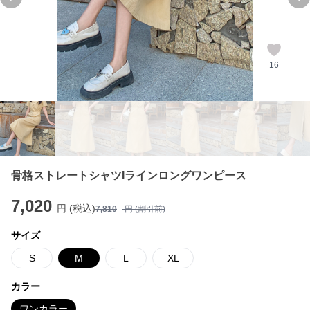
Previous slide
Ne
16
骨格ストレートシャツIラインロングワンピース
7,020
円 (税込)
7,810
円 (割引前)
サイズ
S
M
L
XL
カラー
ワンカラー