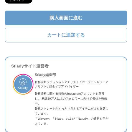
購入画面に進む
カートに追加する
Stladyサイト運営者
Stlady編集部
骨格診断ファッションアナリスト / パーソナルカラーア
ナリスト / 顔タイプアドバイザー
骨格診断に関する複数のInstagramアカウントを運営
し、 累計20万人以上のフォロワーに向けて骨格を発信
中。
骨格ストレートがすっきり見えるアイテムだけを厳選し
ています。
「Waverry」「Stlady」および「Naturily」の運営を手が
けている。