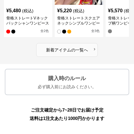
¥
5,480
¥
5,220
¥
5,570
(税込)
(税込)
(税込
骨格ストレートVネック
骨格ストレートスクエア
骨格ストレー
バックシャンワンピース
ネックシンプルワンピー
プ柄ワンピー
水着
ス水着
全
2
色
全
3
色
›
新着アイテムの一覧へ
購入時のルール
必ず購入前にお読みください。
ご注文確定から7~28日でお届け予定
送料は1注文あたり
1000
円かかります