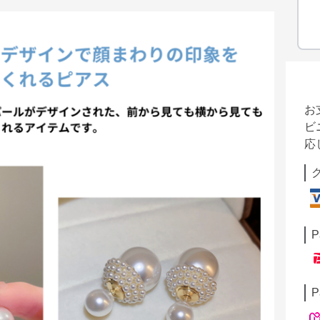
お
ビ
応
P
P