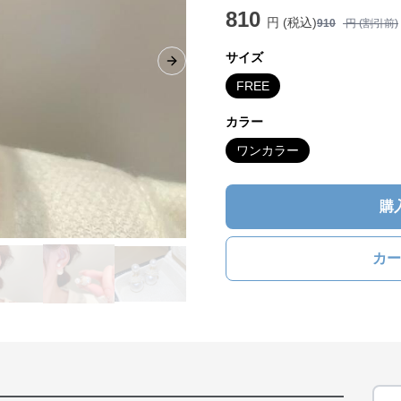
810
円 (税込)
910
円 (割引前)
サイズ
Next slide
FREE
カラー
ワンカラー
購
カー