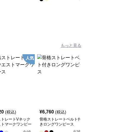
もっと見る
人気
SALE
20
¥
6,760
¥
6,080
(税込)
(税込)
¥
6760
(割引前)
ストレートVネック
骨格ストレートベルト付
骨格ストレートウエスト
ストマークワンピー
きロングワンピース
マークワンピース
全
3
色
全
3
色
全
4
色