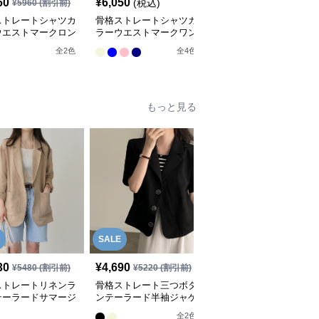
60
¥
6,050
¥
5,660
(税込)
(税込)
¥
5960
(割引前)
ストレートシャツカ
骨格ストレートシャツカ
骨格ストレートスクエア
ウエストマークロン
ラーウエストマークワン
ネックノースリーブワン
ンピース
ピース
ピース
全
2
色
全
4
色
全
2
色
もっと見る
SALE
SALE
30
¥
4,690
¥
4,150
¥
5480
(割引前)
¥
5220
(割引前)
¥
4620
(割引前)
ストレートリネンラ
骨格ストレート三つボタ
骨格ストレートリネン混
テーラードサマージ
ンテーラード半袖ジャケ
２つボタンテーラードサ
ット
ット
マージャケット
全
2
色
全
4
色