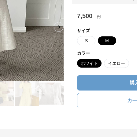
7,500
円
Next slide
サイズ
S
M
カラー
ホワイト
イエロー
購
カー