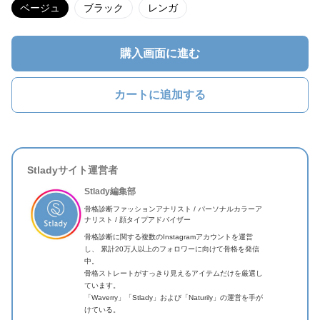
ベージュ
ブラック
レンガ
購入画面に進む
カートに追加する
Stladyサイト運営者
Stlady編集部
骨格診断ファッションアナリスト / パーソナルカラーア
ナリスト / 顔タイプアドバイザー
骨格診断に関する複数のInstagramアカウントを運営
し、 累計20万人以上のフォロワーに向けて骨格を発信
中。
骨格ストレートがすっきり見えるアイテムだけを厳選し
ています。
「Waverry」「Stlady」および「Naturily」の運営を手が
けている。