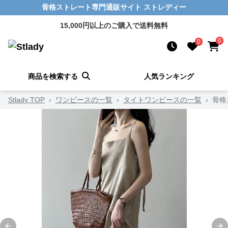
骨格ストレート専門通販サイト ストレディー
15,000円以上のご購入で送料無料
0
0
商品を検索する
人気ランキング
Stlady TOP
›
ワンピースの一覧
›
タイトワンピースの一覧
›
骨格