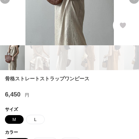
Previous slide
Ne
骨格ストレートストラップワンピース
6,450
円
サイズ
M
L
カラー