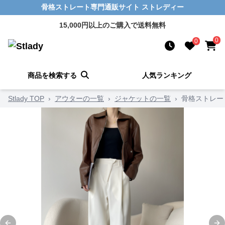
骨格ストレート専門通販サイト ストレディー
15,000円以上のご購入で送料無料
0
0
商品を検索する
人気ランキング
Stlady TOP
›
アウターの一覧
›
ジャケットの一覧
›
骨格ストレー