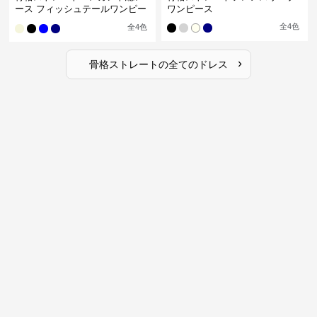
ース フィッシュテールワンピー
ワンピース
ス
全
4
色
全
4
色
›
骨格ストレート
の全ての
ドレス