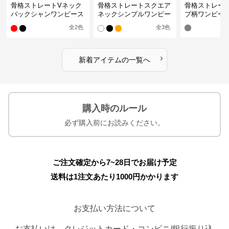
骨格ストレートVネック
骨格ストレートスクエア
骨格ストレー
バックシャンワンピース
ネックシンプルワンピー
プ柄ワンピー
水着
ス水着
全
2
色
全
3
色
›
新着アイテムの一覧へ
購入時のルール
必ず購入前にお読みください。
ご注文確定から7~28日でお届け予定
送料は1注文あたり
1000
円かかります
お支払い方法について
お支払いは、クレジットカード・コンビニ/銀行振り込