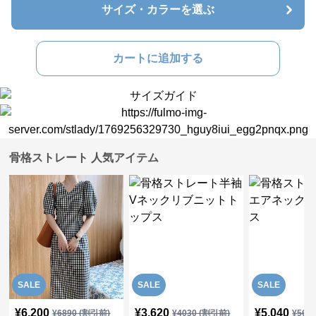
サイズ・カラーを選ぶ
カートに追加する
骨格ストレート 人気アイテム
SALE
SALE
SALE
¥
6,200
¥
3,620
¥
5,040
¥
6890
(割引前)
¥
4030
(割引前)
¥
561