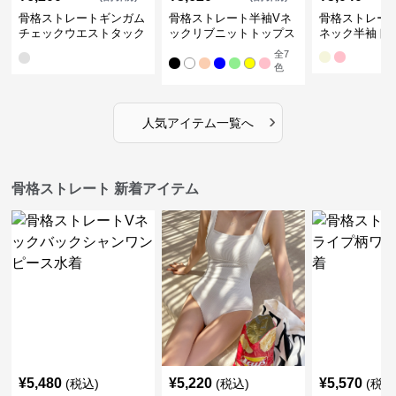
骨格ストレートギンガム
骨格ストレート半袖Vネ
骨格ストレー
チェックウエストタック
ックリブニットトップス
ネック半袖ト
ワンピース
全
7
色
›
人気アイテム一覧へ
骨格ストレート 新着アイテム
¥
5,480
¥
5,220
¥
5,570
(税込)
(税込)
(税込