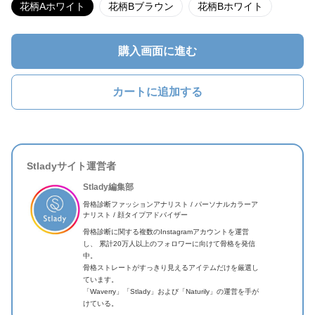
花柄Aホワイト
花柄Bブラウン
花柄Bホワイト
購入画面に進む
カートに追加する
Stladyサイト運営者
Stlady編集部
骨格診断ファッションアナリスト / パーソナルカラーア
ナリスト / 顔タイプアドバイザー
骨格診断に関する複数のInstagramアカウントを運営
し、 累計20万人以上のフォロワーに向けて骨格を発信
中。
骨格ストレートがすっきり見えるアイテムだけを厳選し
ています。
「Waverry」「Stlady」および「Naturily」の運営を手が
けている。