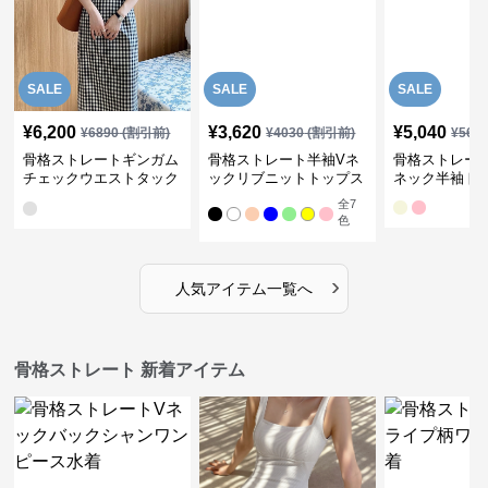
SALE
SALE
SALE
¥
6,200
¥
3,620
¥
5,040
¥
6890
(割引前)
¥
4030
(割引前)
¥
561
骨格ストレートギンガム
骨格ストレート半袖Vネ
骨格ストレー
チェックウエストタック
ックリブニットトップス
ネック半袖ト
ワンピース
全
7
色
›
人気アイテム一覧へ
骨格ストレート 新着アイテム