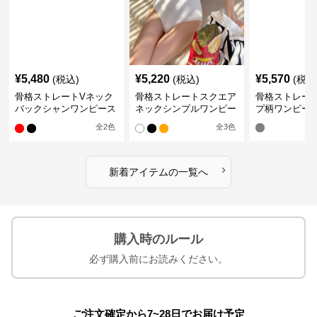
¥
5,480
¥
5,220
¥
5,570
(税込)
(税込)
(税込
骨格ストレートVネック
骨格ストレートスクエア
骨格ストレー
バックシャンワンピース
ネックシンプルワンピー
プ柄ワンピー
水着
ス水着
全
2
色
全
3
色
›
新着アイテムの一覧へ
購入時のルール
必ず購入前にお読みください。
ご注文確定から7~28日でお届け予定