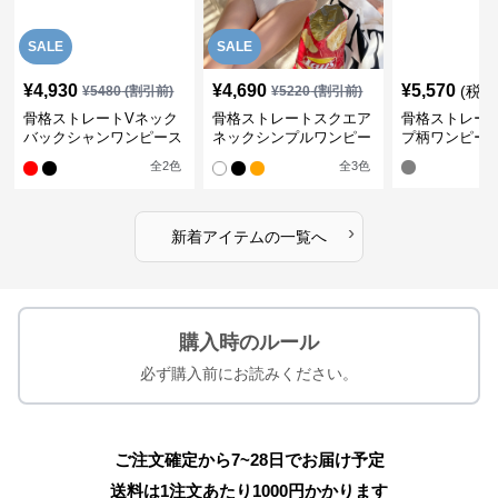
SALE
SALE
¥
4,930
¥
4,690
¥
5,570
(税込
¥
5480
(割引前)
¥
5220
(割引前)
骨格ストレートVネック
骨格ストレートスクエア
骨格ストレー
バックシャンワンピース
ネックシンプルワンピー
プ柄ワンピー
水着
ス水着
全
2
色
全
3
色
›
新着アイテムの一覧へ
購入時のルール
必ず購入前にお読みください。
ご注文確定から7~28日でお届け予定
送料は1注文あたり
1000
円かかります