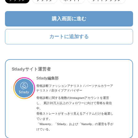
購入画面に進む
カートに追加する
Stladyサイト運営者
Stlady編集部
骨格診断ファッションアナリスト / パーソナルカラーア
ナリスト / 顔タイプアドバイザー
骨格診断に関する複数のInstagramアカウントを運営
し、 累計20万人以上のフォロワーに向けて骨格を発信
中。
骨格ストレートがすっきり見えるアイテムだけを厳選し
ています。
「Waverry」「Stlady」および「Naturily」の運営を手が
けている。