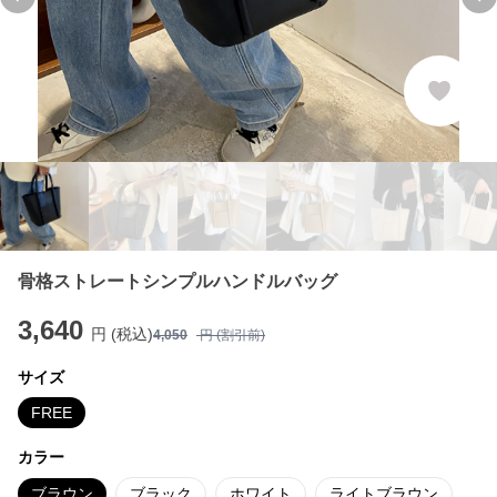
Previous slide
Ne
骨格ストレートシンプルハンドルバッグ
3,640
円 (税込)
4,050
円 (割引前)
サイズ
FREE
カラー
ブラウン
ブラック
ホワイト
ライトブラウン