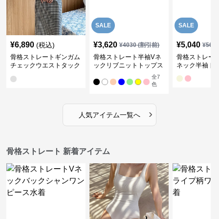
SALE
SALE
¥
6,890
¥
3,620
¥
5,040
(税込)
¥
4030
(割引前)
¥
561
骨格ストレートギンガム
骨格ストレート半袖Vネ
骨格ストレー
チェックウエストタック
ックリブニットトップス
ネック半袖ト
ワンピース
全
7
色
›
人気アイテム一覧へ
骨格ストレート 新着アイテム