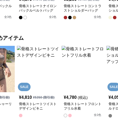
バックル
骨格ストレートナイロン
骨格ストレートコントラ
骨格
バックルベルトバッグ
ストショルダーバッグ
ショ
全
3
色
全
2
色
全
3
色
めアイテム
SALE
SALE
¥
4,810
¥
4,780
¥
4,0
(税込)
割引前)
¥
5350
(割引前)
シャーリ
骨格ストレートツイスト
骨格ストレートフロント
骨格
デザインビキニ
フリル水着
ルド
付き
全
2
色