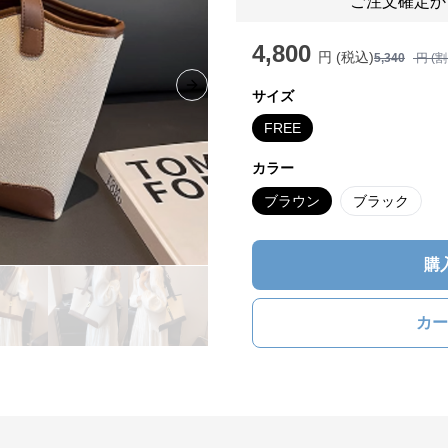
ご注文確定か
4,800
円 (税込)
5,340
円 (
Next slide
サイズ
FREE
カラー
ブラウン
ブラック
購
カー