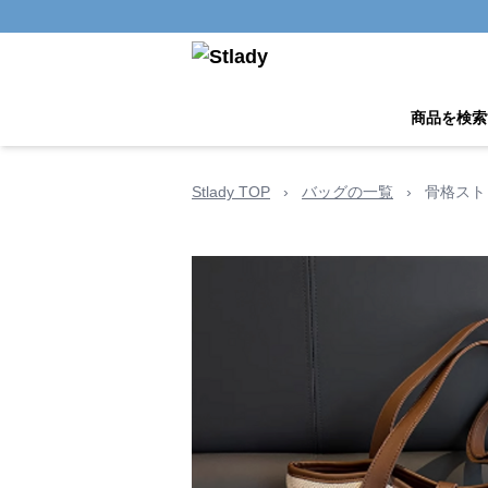
商品を検索
Stlady TOP
›
バッグの一覧
›
骨格スト