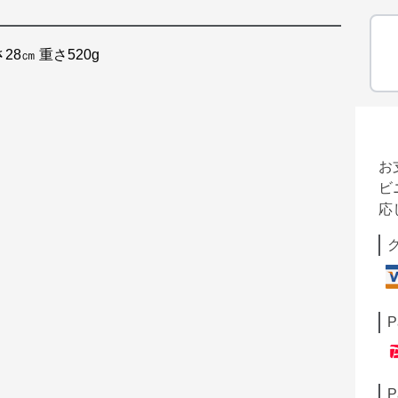
28㎝ 重さ520g
お
ビ
応
P
P