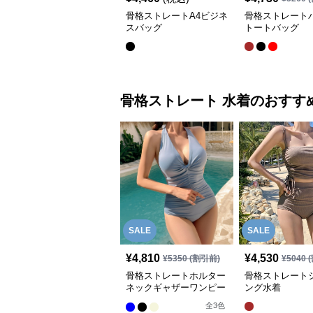
骨格ストレートA4ビジネ
骨格ストレート
スバッグ
トートバッグ
骨格ストレート
水着
のおすす
SALE
SALE
¥
4,810
¥
4,530
¥
5350
(割引前)
¥
5040
(
骨格ストレートホルター
骨格ストレート
ネックギャザーワンピー
ング水着
ス水着
全
3
色