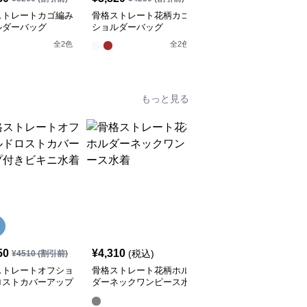
ストレートカゴ編み
骨格ストレート花柄カゴ
骨格ストレート
ルダーバッグ
ショルダーバッグ
【4type】花柄トートバ
ッグ
全
2
色
全
2
色
全
4
色
もっと見る
50
¥
4,310
¥
7,110
(税込)
(税込)
¥
4510
(割引前)
ストレートオフショ
骨格ストレート花柄ホル
骨格ストレートハートド
ロストカバーアップ
ダーネックワンピース水
ロップ柄フリルラッシュ
ビキニ水着
着
ガード3点セット