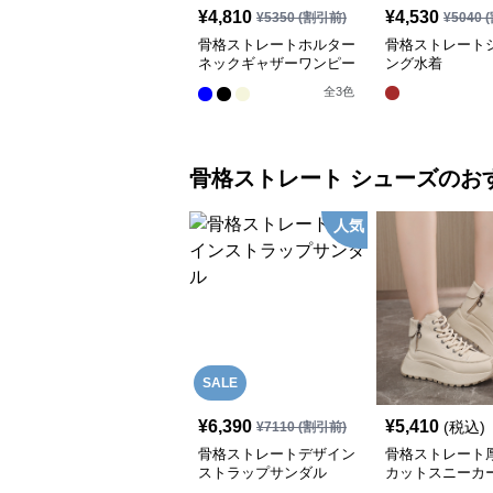
¥
4,810
¥
4,530
¥
5350
(割引前)
¥
5040
(
骨格ストレートホルター
骨格ストレート
ネックギャザーワンピー
ング水着
ス水着
全
3
色
骨格ストレート
シューズ
のお
人気
SALE
¥
6,390
¥
5,410
(税込)
¥
7110
(割引前)
骨格ストレートデザイン
骨格ストレート
ストラップサンダル
カットスニーカ