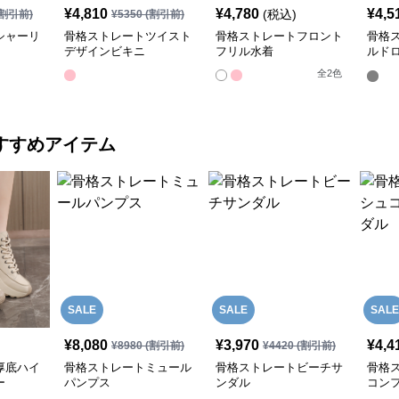
¥
4,810
¥
4,780
¥
4,5
(税込)
割引前)
¥
5350
(割引前)
シャーリ
骨格ストレートツイスト
骨格ストレートフロント
骨格
デザインビキニ
フリル水着
ルド
付き
全
2
色
すすめアイテム
SALE
SALE
SALE
¥
8,080
¥
3,970
¥
4,4
¥
8980
(割引前)
¥
4420
(割引前)
厚底ハイ
骨格ストレートミュール
骨格ストレートビーチサ
骨格
ー
パンプス
ンダル
コン