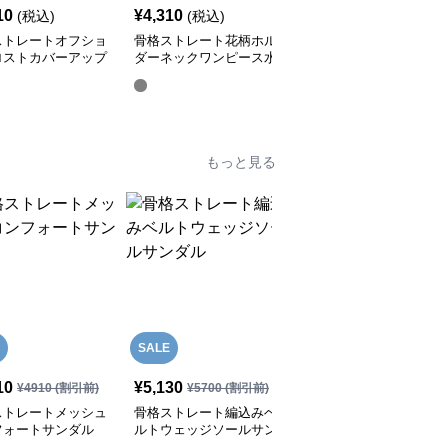
10
¥
4,310
¥
7,110
(税込)
(税込)
(税込)
ストレートオフショ
骨格ストレート花柄ホル
骨格ストレートハートド
ロストカバーアップ
ダーネックワンピース水
ロップ柄フリルラッシュ
ビキニ水着
着
ガード3点セット
もっと見る
SALE
10
¥
5,130
¥
5,610
(税込)
¥
4910
(割引前)
¥
5700
(割引前)
ストレートメッシュ
骨格ストレート編込みベ
骨格ストレートポインテ
フォートサンダル
ルトウェッジソールサン
ッドトゥメッシュミュー
ダル
ルサンダル