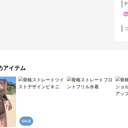
P
めアイテム
SALE