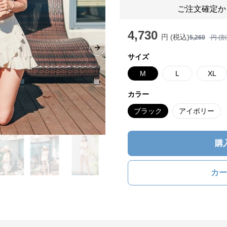
ご注文確定か
4,730
円 (税込)
5,260
円 (
Next slide
サイズ
M
L
XL
カラー
ブラック
アイボリー
購
カー