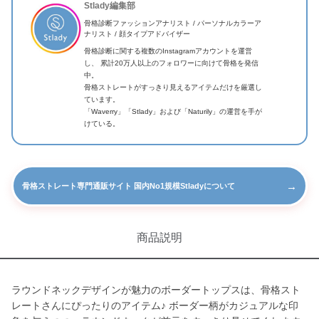
Stlady編集部
骨格診断ファッションアナリスト / パーソナルカラーア
ナリスト / 顔タイプアドバイザー
骨格診断に関する複数のInstagramアカウントを運営
し、 累計20万人以上のフォロワーに向けて骨格を発信
中。
骨格ストレートがすっきり見えるアイテムだけを厳選し
ています。
「Waverry」「Stlady」および「Naturily」の運営を手が
けている。
→
骨格ストレート専門通販サイト 国内No1規模Stladyについて
商品説明
ラウンドネックデザインが魅力のボーダートップスは、骨格スト
レートさんにぴったりのアイテム♪ ボーダー柄がカジュアルな印