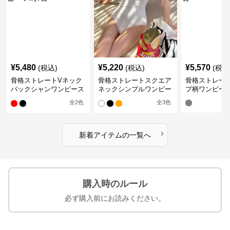
¥
5,480
¥
5,220
¥
5,570
(税込)
(税込)
(税込
骨格ストレートVネック
骨格ストレートスクエア
骨格ストレー
バックシャンワンピース
ネックシンプルワンピー
プ柄ワンピー
水着
ス水着
全
2
色
全
3
色
›
新着アイテムの一覧へ
購入時のルール
必ず購入前にお読みください。