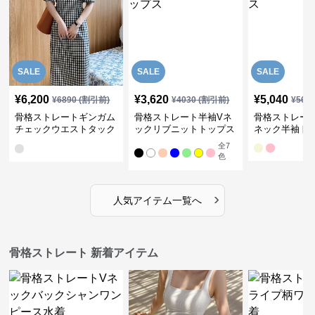
SALE
SALE
SALE
¥
6,200
¥
3,620
¥
5,040
¥
6890
(割引前)
¥
4030
(割引前)
¥
561
骨格ストレートギンガム
骨格ストレート半袖Vネ
骨格ストレー
チェックウエストタック
ックリブニットトップス
ネック半袖ト
ワンピース
全
7
色
›
人気アイテム一覧へ
骨格ストレート 新着アイテム